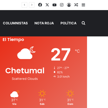
Facebook
X
YouTube
Instagram
Acceso
Publicación al a
Barra lateral
Buscar por
COLUMNISTAS
NOTA ROJA
POLÍTICA
El Tiempo
27
℃
Chetumal
27º - 27º
82%
3.01 km/h
Scattered Clouds
31
31
31
℃
℃
℃
Vie
Sáb
Dom