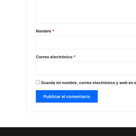
n
t
a
r
Nombre
*
i
o
*
Correo electrónico
*
Guarda mi nombre, correo electrónico y web en 