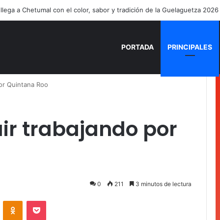
ía Mercado cumple con la repavimentación del puente vehicular
PORTADA
PRINCIPALES
or Quintana Roo
ir trabajando por
0
211
3 minutos de lectura
VKontakte
Odnoklassniki
Pocket