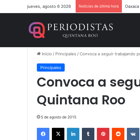
jueves, agosto 6 2026
Noticias de última hora
Estefan
Inicio
/
Principales
/
Convoca a seguir trabajando p
Principales
Convoca a segu
Quintana Roo
5 de agosto de 2015
Facebook
X
LinkedIn
Tumblr
Pinterest
Reddit