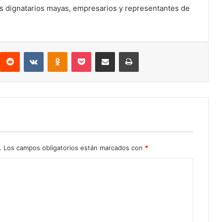
los dignatarios mayas, empresarios y representantes de
interest
Reddit
VKontakte
Odnoklassniki
Pocket
Compartir por correo electrónico
Imprimir
.
Los campos obligatorios están marcados con
*