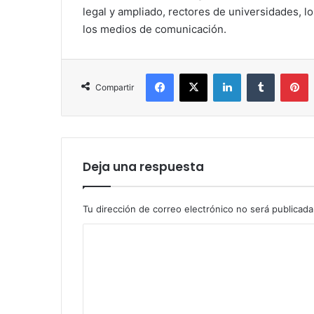
legal y ampliado, rectores de universidades, 
los medios de comunicación.
Facebook
X
LinkedIn
Tumblr
P
Compartir
Deja una respuesta
Tu dirección de correo electrónico no será publicada
C
o
m
e