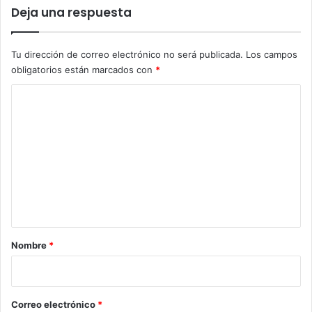
Deja una respuesta
Tu dirección de correo electrónico no será publicada.
Los campos
obligatorios están marcados con
*
C
o
m
e
n
t
a
r
Nombre
*
i
o
*
Correo electrónico
*