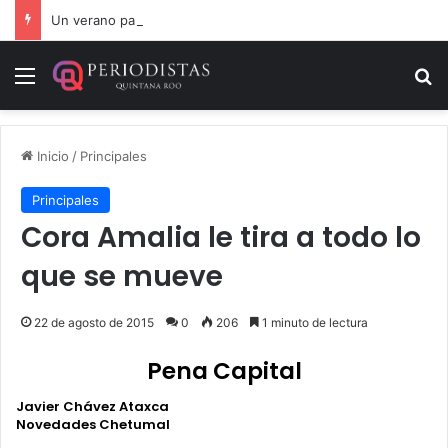
Un verano para recordar: niñas y niños cierran con alegría el curso “Aventuras de Verano”
Menú
B
Inicio
/
Principales
Principales
Cora Amalia le tira a todo lo
que se mueve
22 de agosto de 2015
0
206
1 minuto de lectura
Pena Capital
Javier Chávez Ataxca
Novedades Chetumal
.