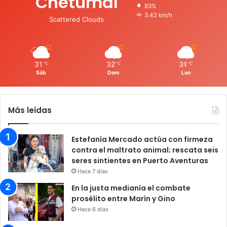
Chetumal
83%
3.42 km/h
Scattered Clouds
31
32
31
℃
℃
℃
Sáb
Dom
Lun
Más leidas
Estefanía Mercado actúa con firmeza
contra el maltrato animal; rescata seis
seres sintientes en Puerto Aventuras
Hace 7 días
En la justa medianía el combate
prosélito entre Marín y Gino
Hace 6 días