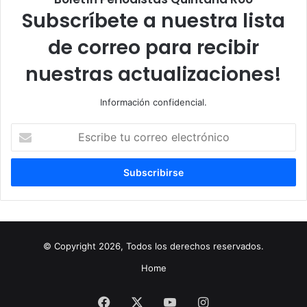
Subscríbete a nuestra lista
de correo para recibir
nuestras actualizaciones!
Información confidencial.
Escribe
tu
correo
electrónico
© Copyright 2026, Todos los derechos reservados.
Home
Facebook
X
YouTube
Instagram