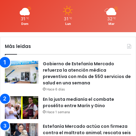
31
31
32
℃
℃
℃
Dom
Lun
Mar
Más leidas
Gobierno de Estefanía Mercado
refuerza la atención médica
preventiva con más de 550 servicios de
salud en una semana
Hace 6 días
En la justa medianía el combate
prosélito entre Marín y Gino
Hace 1 semana
Estefanía Mercado actúa con firmeza
contra el maltrato animal; rescata seis