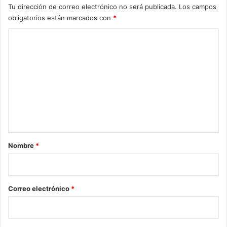
Tu dirección de correo electrónico no será publicada.
Los campos
obligatorios están marcados con
*
C
o
m
e
n
t
a
r
Nombre
*
i
o
*
Correo electrónico
*