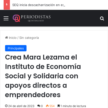
SEQ inicia descacharrización en escuelas de la Ribera del Río Hondo previo al inicio del ciclo escolar
Menú
B
Inicio
/
Sin categoría
Principales
Crea Mara Lezama el
Instituto de Economía
Social y Solidaria con
apoyos directos a
emprendedores
24 de abril de 2023
0
554
1 minuto de lectura