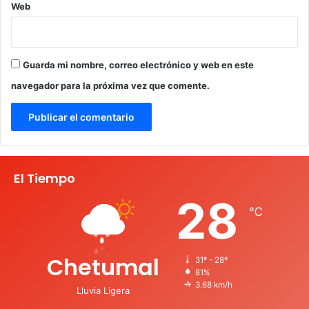
Web
Guarda mi nombre, correo electrónico y web en este
navegador para la próxima vez que comente.
El Tiempo
28
℃
Chetumal
31º - 28º
81%
3.68 km/h
Lluvia Ligera