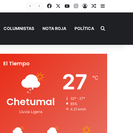
Facebook
X
YouTube
Instagram
Acceso
Publicación al a
Barra lateral
Buscar por
COLUMNISTAS
NOTA ROJA
POLÍTICA
El Tiempo
27
℃
Chetumal
32º - 27º
85%
4.21 km/h
Lluvia Ligera