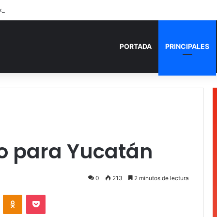
den fuego a camioneta involucrada en balacera en Carrillo Puerto
PORTADA
PRINCIPALES
o para Yucatán
0
213
2 minutos de lectura
VKontakte
Odnoklassniki
Pocket