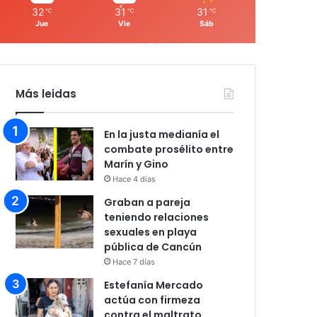
32
31
31
℃
℃
℃
Jue
Vie
Sáb
Más leidas
En la justa medianía el
combate prosélito entre
Marín y Gino
Hace 4 días
Graban a pareja
teniendo relaciones
sexuales en playa
pública de Cancún
Hace 7 días
Estefanía Mercado
actúa con firmeza
contra el maltrato