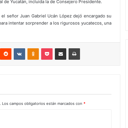
al de Yucatán, incluida la de Consejero Presidente.
, el señor Juan Gabriel Ucán López dejó encargado su
ara intentar sorprender a los rigurosos yucatecos, una
interest
Reddit
VKontakte
Odnoklassniki
Pocket
Compartir por correo electrónico
Imprimir
.
Los campos obligatorios están marcados con
*