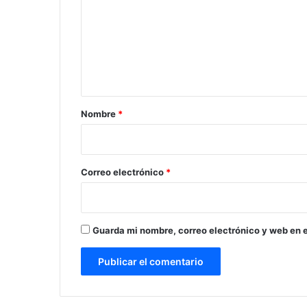
m
e
n
t
a
r
Nombre
*
i
o
*
Correo electrónico
*
Guarda mi nombre, correo electrónico y web en 