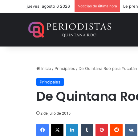
jueves, agosto 6 2026
Noticias de última hora
Le pren
Inicio
/
Principales
/
De Quintana Roo para Yucatán
Principales
De Quintana Ro
2 de julio de 2015
Facebook
X
LinkedIn
Tumblr
Pinterest
Reddit