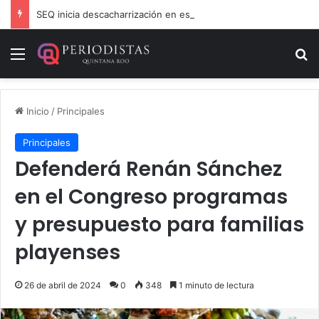
SEQ inicia descacharrización en escuelas de la Ribera del Río Hondo previo al inicio del ciclo escolar
Menú
B
Inicio
/
Principales
Principales
Defenderá Renán Sánchez
en el Congreso programas
y presupuesto para familias
playenses
26 de abril de 2024
0
348
1 minuto de lectura