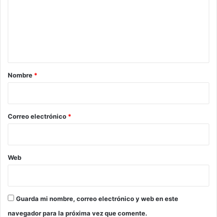
e
n
t
a
r
Nombre
*
i
o
*
Correo electrónico
*
Web
Guarda mi nombre, correo electrónico y web en este
navegador para la próxima vez que comente.