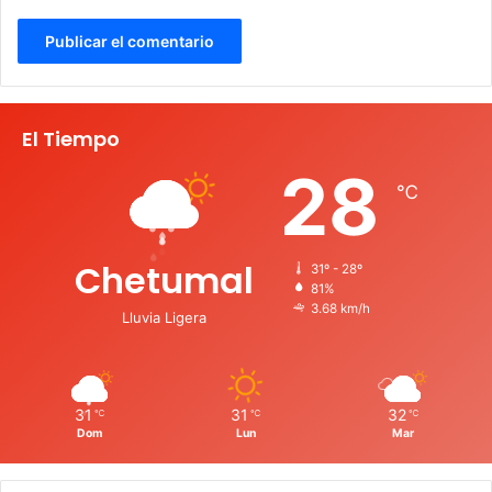
El Tiempo
28
℃
Chetumal
31º - 28º
81%
3.68 km/h
Lluvia Ligera
31
31
32
℃
℃
℃
Dom
Lun
Mar