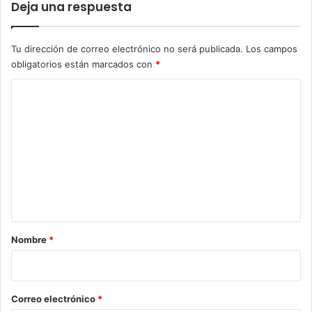
Deja una respuesta
Tu dirección de correo electrónico no será publicada.
Los campos
obligatorios están marcados con
*
C
o
m
e
n
t
a
r
Nombre
*
i
o
*
Correo electrónico
*