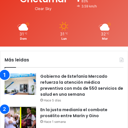
83%
3.59 km/h
Clear Sky
31
31
32
℃
℃
℃
Dom
Lun
Mar
Más leidas
Gobierno de Estefanía Mercado
refuerza la atención médica
preventiva con más de 550 servicios de
salud en una semana
Hace 5 días
En la justa medianía el combate
prosélito entre Marín y Gino
Hace 1 semana