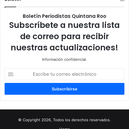
Boletín Periodistas Quintana Roo
Subscríbete a nuestra lista
de correo para recibir
nuestras actualizaciones!
Información confidencial.
Escribe
tu
correo
electrónico
© Copyright 2026, Todos los derechos reservados.
Home