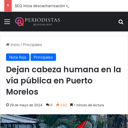
SEQ inicia descacharrización en escuelas de la Ribera del Río Hondo previo al inicio del ciclo escolar
Menú
B
Inicio
/
Principales
Nota Roja
Principales
Dejan cabeza humana en la
vía pública en Puerto
Morelos
29 de mayo de 2024
0
530
1 minuto de lectura