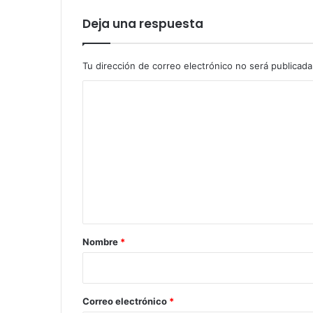
Deja una respuesta
Tu dirección de correo electrónico no será publicada
C
o
m
e
n
t
a
r
Nombre
*
i
o
*
Correo electrónico
*