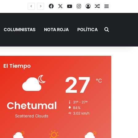
Facebook
X
YouTube
Instagram
Acceso
Publicación al a
Barra lateral
SEQ inicia descacharrización en escuelas de la Ribera del Río Hondo previo al inicio del ciclo escolar
Buscar por
COLUMNISTAS
NOTA ROJA
POLÍTICA
El Tiempo
27
℃
Chetumal
31º - 27º
84%
3.02 km/h
Scattered Clouds