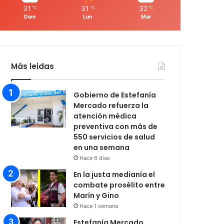
31
31
32
℃
℃
℃
Dom
Lun
Mar
Más leidas
Gobierno de Estefanía
Mercado refuerza la
atención médica
preventiva con más de
550 servicios de salud
en una semana
Hace 6 días
En la justa medianía el
combate prosélito entre
Marín y Gino
Hace 1 semana
Estefanía Mercado