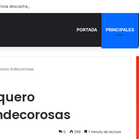
PORTADA
PRINCIPALES
iones indecorosas
quero
indecorosas
0
266
1 minuto de lectura