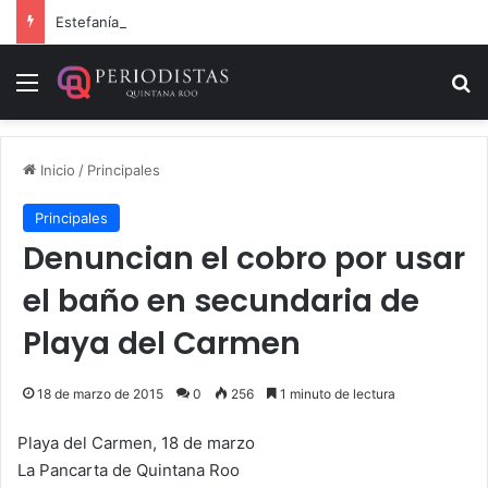
Estefanía Mercado cumple con la repavimentación del puente vehicular
Menú
B
Inicio
/
Principales
Principales
Denuncian el cobro por usar
el baño en secundaria de
Playa del Carmen
18 de marzo de 2015
0
256
1 minuto de lectura
Playa del Carmen, 18 de marzo
La Pancarta de Quintana Roo