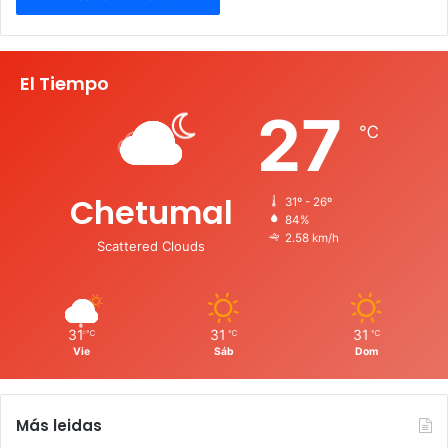
El Tiempo
27
℃
Chetumal
31º - 26º
84%
2.58 km/h
Scattered Clouds
31
31
31
℃
℃
℃
Vie
Sáb
Dom
Más leidas