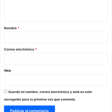
n
t
a
r
Nombre
*
i
o
*
Correo electrónico
*
Web
Guarda mi nombre, correo electrónico y web en este
navegador para la próxima vez que comente.