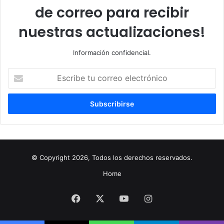
de correo para recibir
nuestras actualizaciones!
Información confidencial.
Escribe
tu
correo
electrónico
© Copyright 2026, Todos los derechos reservados.
Home
Facebook
X
YouTube
Instagram