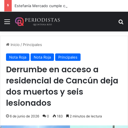
Estefanía Mercado cumple con la repavimentación del puente vehicular
Menú
B
Inicio
/
Principales
Nota Roja
Nota Roja
Principales
Derrumbe en acceso a
residencial de Cancún deja
dos muertos y seis
lesionados
6 de junio de 2026
0
183
2 minutos de lectura