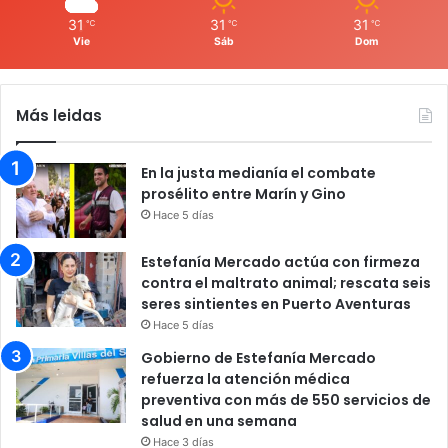
31
31
31
℃
℃
℃
Vie
Sáb
Dom
Más leidas
En la justa medianía el combate
prosélito entre Marín y Gino
Hace 5 días
Estefanía Mercado actúa con firmeza
contra el maltrato animal; rescata seis
seres sintientes en Puerto Aventuras
Hace 5 días
Gobierno de Estefanía Mercado
refuerza la atención médica
preventiva con más de 550 servicios de
salud en una semana
Hace 3 días