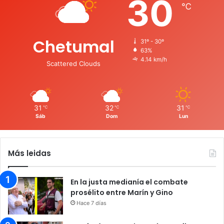
30
℃
Chetumal
31º - 30º
63%
4.14 km/h
Scattered Clouds
31
32
31
℃
℃
℃
Sáb
Dom
Lun
Más leidas
En la justa medianía el combate
prosélito entre Marín y Gino
Hace 7 días