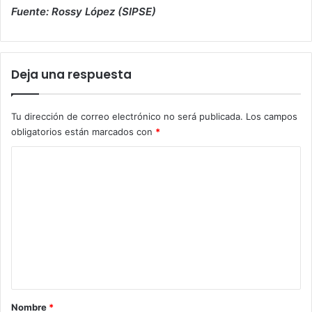
Fuente: Rossy López (SIPSE)
Deja una respuesta
Tu dirección de correo electrónico no será publicada.
Los campos
obligatorios están marcados con
*
C
o
m
e
n
t
a
r
Nombre
*