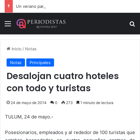
Un verano para recordar: niñas y niños cierran con alegría el curso “Aventuras de Verano”
Menú
B
Inicio
/
Notas
Notas
Principales
Desalojan cuatro hoteles
con todo y turistas
24 de mayo de 2014
0
273
1 minuto de lectura
TULUM, 24 de mayo.-
Posesionarios, empleados y al rededor de 100 turistas que