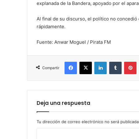
explanada de la Bandera, apoyado por el aparat
Al final de su discurso, el político no concedió
rápidamente.
Fuente: Anwar Moguel / Pirata FM
Facebook
X
LinkedIn
Tumblr
P
Compartir
Deja una respuesta
Tu dirección de correo electrónico no será publicada
C