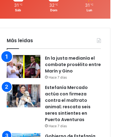
31
32
31
℃
℃
℃
Sáb
Dom
Lun
Más leidas
En la justa medianía el
combate prosélito entre
Marín y Gino
Hace 7 días
Estefanía Mercado
actúa con firmeza
contra el maltrato
animal; rescata seis
seres sintientes en
Puerto Aventuras
Hace 7 días
Gobierno de Estefanía