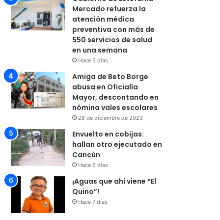
Mercado refuerza la
atención médica
preventiva con más de
550 servicios de salud
en una semana
Hace 5 días
Amiga de Beto Borge
abusa en Oficialía
Mayor, descontando en
nómina vales escolares
28 de diciembre de 2023
Envuelto en cobijas:
hallan otro ejecutado en
Cancún
Hace 6 días
¡Aguas que ahí viene “El
Quino”!
Hace 7 días