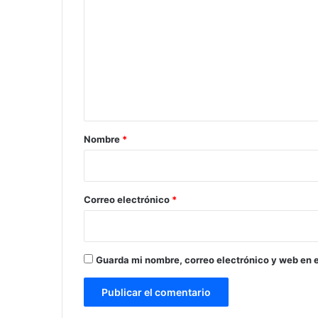
o
m
e
n
t
a
r
Nombre
*
i
o
*
Correo electrónico
*
Guarda mi nombre, correo electrónico y web en 