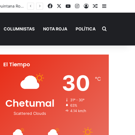
Facebook
X
YouTube
Instagram
Acceso
Publicación al a
Barra lateral
Playa del Carmen tendrá el primer Centro Comunitario “México Imparable” de Quintana Roo: Mara Lezama
Buscar por
COLUMNISTAS
NOTA ROJA
POLÍTICA
El Tiempo
30
℃
Chetumal
31º - 30º
63%
4.14 km/h
Scattered Clouds