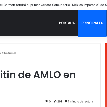
PORTADA
PRINCIPALES
n Chetumal
tin de AMLO en
0
291
1 minuto de lectura