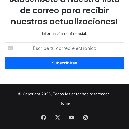
de correo para recibir
nuestras actualizaciones!
Información confidencial.
Escribe
tu
correo
electrónico
© Copyright 2026, Todos los derechos reservados.
Home
Facebook
X
YouTube
Instagram