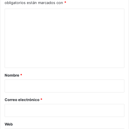
obligatorios están marcados con
*
C
o
m
e
n
t
a
r
Nombre
*
i
o
*
Correo electrónico
*
Web