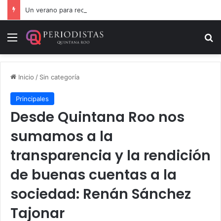
Un verano para recordar: niñas y niños cierran con alegría el curso “Aventuras de Verano”
Menú
B
Inicio
/
Sin categoría
Principales
Desde Quintana Roo nos
sumamos a la
transparencia y la rendición
de buenas cuentas a la
sociedad: Renán Sánchez
Tajonar