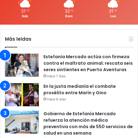
31
32
31
℃
℃
℃
Sáb
Dom
Lun
Más leidas
Estefanía Mercado actúa con firmeza
contra el maltrato animal; rescata seis
seres sintientes en Puerto Aventuras
Hace 7 días
En la justa medianía el combate
prosélito entre Marín y Gino
Hace 6 días
Gobierno de Estefanía Mercado
refuerza la atención médica
preventiva con más de 550 servicios de
salud en una semana