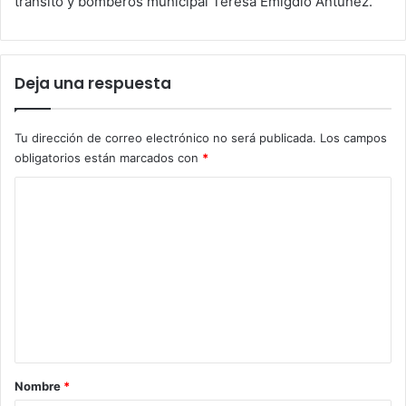
tránsito y bomberos municipal Teresa Emigdio Antúnez.
Deja una respuesta
Tu dirección de correo electrónico no será publicada.
Los campos
obligatorios están marcados con
*
C
o
m
e
n
t
a
r
Nombre
*