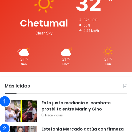
32
Chetumal
32º - 31º
55%
4.71 km/h
Clear Sky
31
31
31
℃
℃
℃
Sáb
Dom
Lun
Más leidas
En la justa medianía el combate
prosélito entre Marín y Gino
Hace 7 días
Estefanía Mercado actúa con firmeza