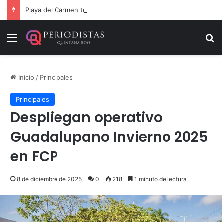
Playa del Carmen tendrá el primer Centro Comunitario “México Imparable” de Quintana Roo: Mara Lezama
Menú
B
Inicio
/
Principales
Principales
Despliegan operativo
Guadalupano Invierno 2025
en FCP
8 de diciembre de 2025
0
218
1 minuto de lectura