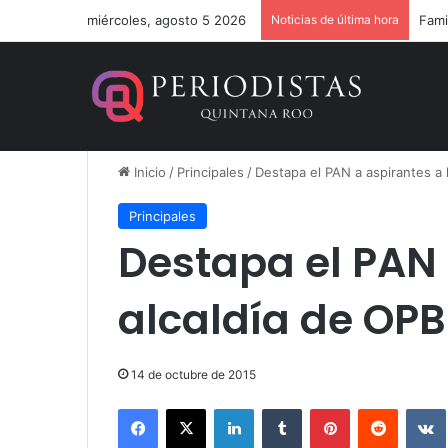
miércoles, agosto 5 2026
Noticias de última hora
Inicio
/
Principales
/
Destapa el PAN a aspirantes a 
Principales
Destapa el PAN 
alcaldía de OPB
14 de octubre de 2015
Facebook
X
LinkedIn
Tumblr
Pinterest
Reddit