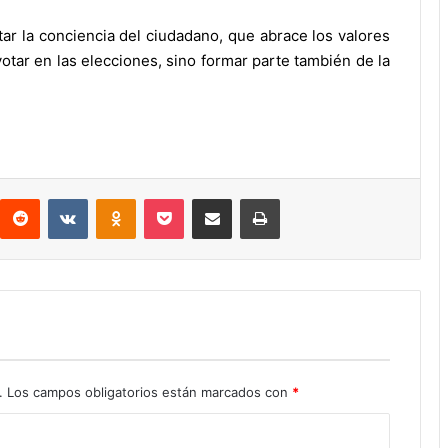
ar la conciencia del ciudadano, que abrace los valores
otar en las elecciones, sino formar parte también de la
interest
Reddit
VKontakte
Odnoklassniki
Pocket
Compartir por correo electrónico
Imprimir
.
Los campos obligatorios están marcados con
*