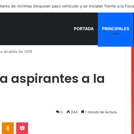
PORTADA
PRINCIPALES
la alcaldía de OPB
a aspirantes a la
0
244
1 minuto de lectura
VKontakte
Odnoklassniki
Pocket