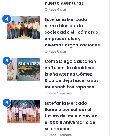
Puerto Aventuras
Hace 4 días
Estefanía Mercado
cierra filas con la
sociedad civil, cámaras
empresariales y
diversas organizaciones
Hace 6 días
Como Diego Castañón
en Tulum, la alcaldesa
isleña Atenea Gómez
Ricalde deja hacer a sus
muchachitos rapaces
Hace 1 semana
Estefanía Mercado
llama a consolidar el
futuro del municipio, en
el XXXIII Aniversario de
su creación
Hace 1 semana