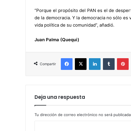
“Porque el propósito del PAN es el de despert
de la democracia. Y la democracia no sólo es v
vida política de su comunidad”, añadió.
Juan Palma (Quequi)
Facebook
X
LinkedIn
Tumblr
P
Compartir
Deja una respuesta
Tu dirección de correo electrónico no será publicada
C