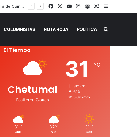
Facebook
X
YouTube
Instagram
Acceso
Publicación al a
Barra lateral
Familiares de víctimas bloquean paso vehicular y se instalan frente a la Fiscalía de Quintana Roo
Buscar por
COLUMNISTAS
NOTA ROJA
POLÍTICA
El Tiempo
31
℃
Chetumal
31º - 31º
62%
5.68 km/h
Scattered Clouds
31
32
31
℃
℃
℃
Jue
Vie
Sáb