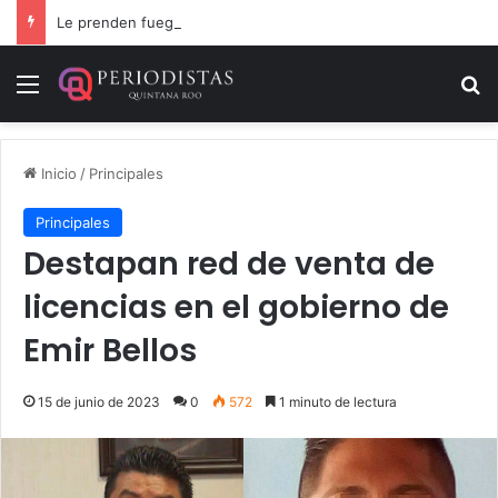
Le prenden fuego a camioneta involucrada en balacera en Carrillo Puerto
Menú
B
Inicio
/
Principales
Principales
Destapan red de venta de
licencias en el gobierno de
Emir Bellos
15 de junio de 2023
0
572
1 minuto de lectura