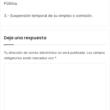
Pública.
3.- Suspensión temporal de su empleo o comisión.
Deja una respuesta
Tu dirección de correo electrónico no será publicada.
Los campos
obligatorios están marcados con
*
C
o
m
e
n
t