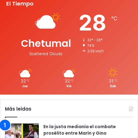
El Tiempo
28
℃
Chetumal
32º - 28º
74%
3.59 km/h
Scattered Clouds
32
32
31
℃
℃
℃
Jue
Vie
Sáb
Más leidas
En la justa medianía el combate
prosélito entre Marín y Gino