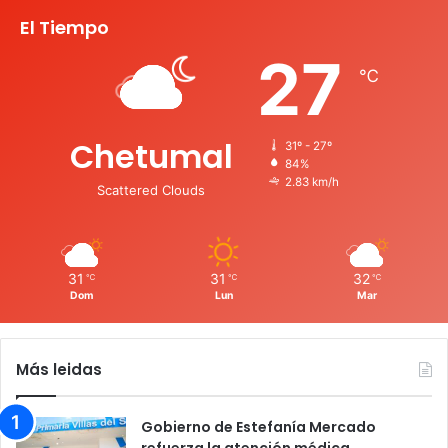
El Tiempo
27
℃
Chetumal
31º - 27º
84%
2.83 km/h
Scattered Clouds
31
31
32
℃
℃
℃
Dom
Lun
Mar
Más leidas
Gobierno de Estefanía Mercado
refuerza la atención médica