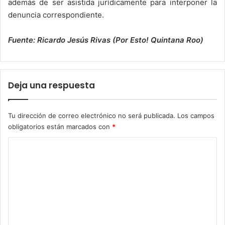
además de ser asistida jurídicamente para interponer la
denuncia correspondiente.
Fuente: Ricardo Jesús Rivas (Por Esto! Quintana Roo)
Deja una respuesta
Tu dirección de correo electrónico no será publicada.
Los campos
obligatorios están marcados con
*
C
o
m
e
n
t