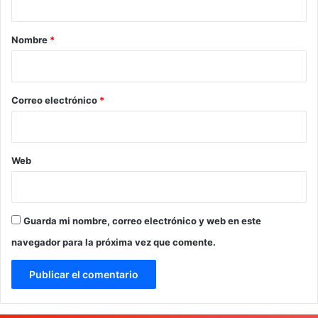
a
r
Nombre
*
i
o
*
Correo electrónico
*
Web
Guarda mi nombre, correo electrónico y web en este
navegador para la próxima vez que comente.