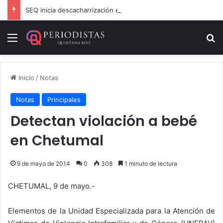
SEQ inicia descacharrización en escuelas de la Ribera del Río Hondo previo al inicio del ciclo escolar
Menú
B
Inicio
/
Notas
Notas
Principales
Detectan violación a bebé
en Chetumal
9 de mayo de 2014
0
308
1 minuto de lectura
CHETUMAL, 9 de mayo.-
Elementos de la Unidad Especializada para la Atención de