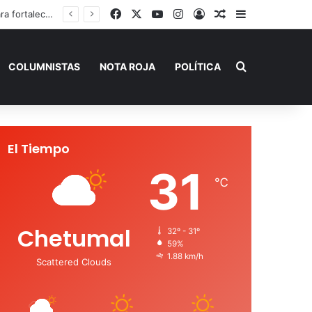
Facebook
X
YouTube
Instagram
Acceso
Publicación al a
Barra lateral
Gobierno de Playa del Carmen aprueba segunda modificación del POA 2026 para fortalecer la obra pública y la infraestructura social
Buscar por
COLUMNISTAS
NOTA ROJA
POLÍTICA
El Tiempo
31
℃
Chetumal
32º - 31º
59%
1.88 km/h
Scattered Clouds