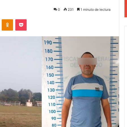
0
231
1 minuto de lectura
VKontakte
Odnoklassniki
Pocket