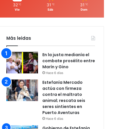
32
31
31
℃
℃
℃
Vie
Sáb
Dom
Más leidas
En la justa medianía el
combate prosélito entre
Marín y Gino
Hace 6 días
Estefanía Mercado
actúa con firmeza
contra el maltrato
animal; rescata seis
seres sintientes en
Puerto Aventuras
Hace 6 días
Gobierno de Estefanía