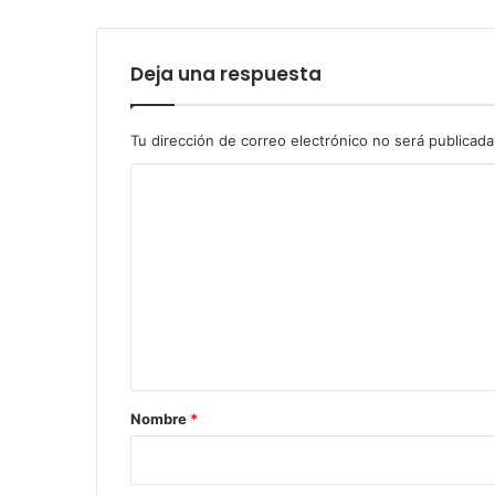
Deja una respuesta
Tu dirección de correo electrónico no será publicada
C
o
m
e
n
t
a
r
Nombre
*
i
o