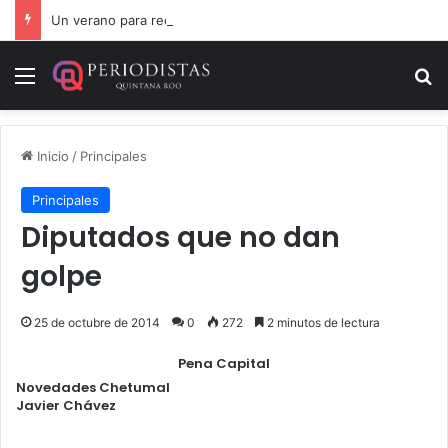
Un verano para recordar: niñas y niños cierran con alegría el curso “Aventuras de Verano”
Menú
B
Inicio
/
Principales
Principales
Diputados que no dan
golpe
25 de octubre de 2014
0
272
2 minutos de lectura
Pena Capital
Novedades Chetumal
Javier Chávez
.