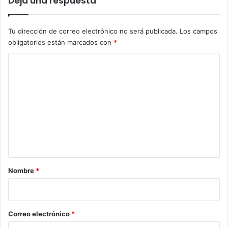
Deja una respuesta
Tu dirección de correo electrónico no será publicada.
Los campos
obligatorios están marcados con
*
C
o
m
e
n
t
a
r
Nombre
*
i
o
*
Correo electrónico
*