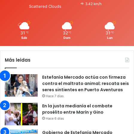
3.42 km/h
Scattered Clouds
31
32
31
℃
℃
℃
Sáb
Dom
Lun
Más leidas
Estefanía Mercado actúa con firmeza
contra el maltrato animal; rescata seis
seres sintientes en Puerto Aventuras
Hace 7 días
En la justa medianía el combate
prosélito entre Marín y Gino
Hace 6 días
Gobierno de Estefanía Mercado