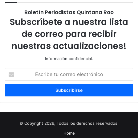
Boletín Periodistas Quintana Roo
Subscríbete a nuestra lista
de correo para recibir
nuestras actualizaciones!
Información confidencial.
Escribe
tu
correo
electrónico
© Copyright 2026, Todos los derechos reservados.
Home