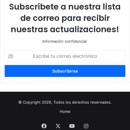
Subscríbete a nuestra lista
de correo para recibir
nuestras actualizaciones!
Información confidencial.
Escribe
tu
correo
electrónico
© Copyright 2026, Todos los derechos reservados.
Home
Facebook
X
YouTube
Instagram