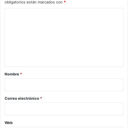
obligatorios están marcados con
*
C
o
m
e
n
t
a
r
Nombre
*
i
o
*
Correo electrónico
*
Web