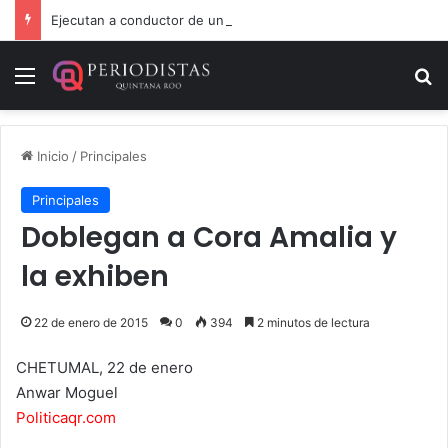
Ejecutan a conductor de un lujoso auto en Tulum
Menú
B
Inicio
/
Principales
Principales
Doblegan a Cora Amalia y
la exhiben
22 de enero de 2015
0
394
2 minutos de lectura
CHETUMAL, 22 de enero
Anwar Moguel
Politicaqr.com