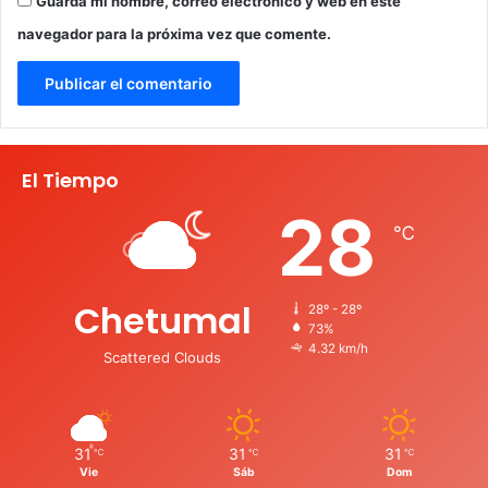
Guarda mi nombre, correo electrónico y web en este
navegador para la próxima vez que comente.
El Tiempo
28
℃
Chetumal
28º - 28º
73%
4.32 km/h
Scattered Clouds
31
31
31
℃
℃
℃
Vie
Sáb
Dom