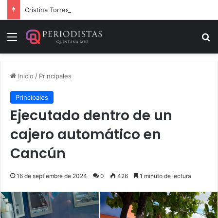
Cristina Torres, la Secretaria que cobra sin chambear
Menú
B
Inicio
/
Principales
Principales
Ejecutado dentro de un
cajero automático en
Cancún
16 de septiembre de 2024
0
426
1 minuto de lectura