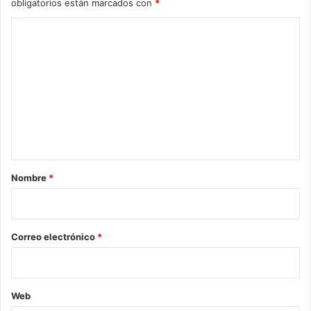
obligatorios están marcados con
*
C
o
m
e
n
t
a
r
Nombre
*
i
o
*
Correo electrónico
*
Web