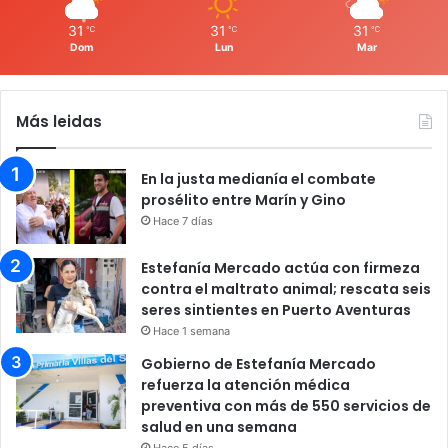
31
31
31
℃
℃
℃
Dom
Lun
Mar
Más leidas
En la justa medianía el combate
prosélito entre Marín y Gino
Hace 7 días
Estefanía Mercado actúa con firmeza
contra el maltrato animal; rescata seis
seres sintientes en Puerto Aventuras
Hace 1 semana
Gobierno de Estefanía Mercado
refuerza la atención médica
preventiva con más de 550 servicios de
salud en una semana
Hace 5 días