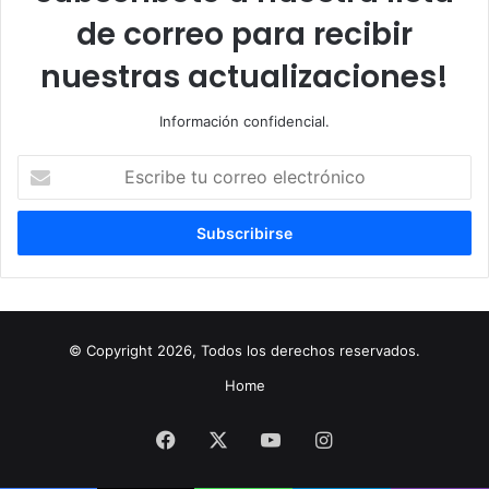
de correo para recibir
nuestras actualizaciones!
Información confidencial.
Escribe
tu
correo
electrónico
© Copyright 2026, Todos los derechos reservados.
Home
Facebook
X
YouTube
Instagram