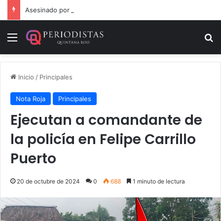
Asesinado por su nieto en comunidad cercana a Chetumal
Menú
B
Inicio
/
Principales
Nota Roja
Principales
Ejecutan a comandante de
la policía en Felipe Carrillo
Puerto
20 de octubre de 2024
0
688
1 minuto de lectura