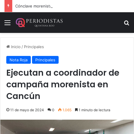
Cónclave morenista en el WTC de la CDMX
Menú
B
Inicio
/
Principales
Nota Roja
Principales
Ejecutan a coordinador de
campaña morenista en
Cancún
11 de mayo de 2024
0
1.065
1 minuto de lectura