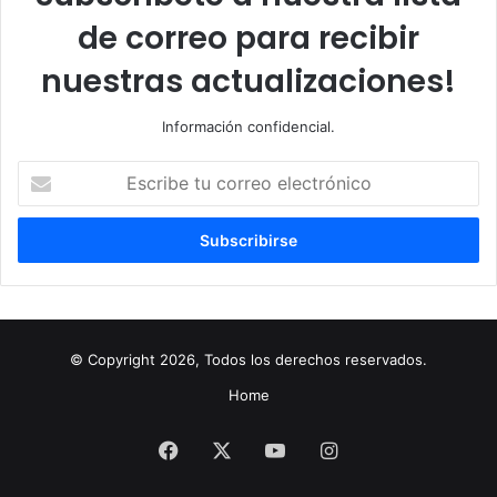
de correo para recibir
nuestras actualizaciones!
Información confidencial.
Escribe
tu
correo
electrónico
© Copyright 2026, Todos los derechos reservados.
Home
Facebook
X
YouTube
Instagram