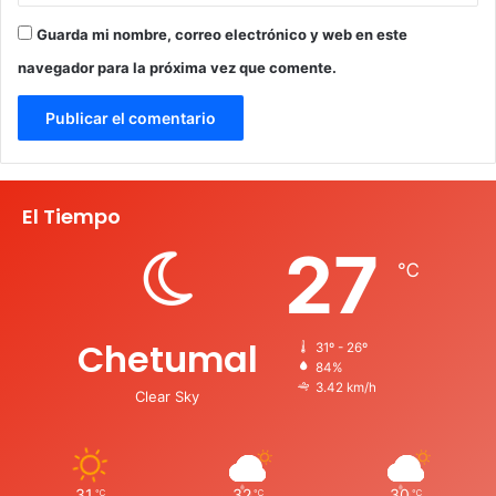
Guarda mi nombre, correo electrónico y web en este
navegador para la próxima vez que comente.
El Tiempo
27
℃
Chetumal
31º - 26º
84%
3.42 km/h
Clear Sky
31
32
30
℃
℃
℃