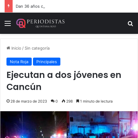
Dan 36 años de prisión por homicidio de cubana en Cancún
Menú
B
Inicio
/
Sin categoría
Nota Roja
Principales
Ejecutan a dos jóvenes en
Cancún
28 de marzo de 2023
0
298
1 minuto de lectura