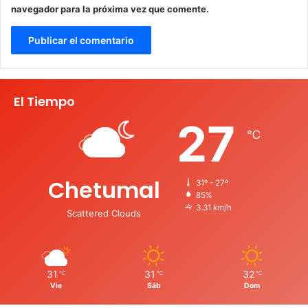
navegador para la próxima vez que comente.
El Tiempo
27
℃
Chetumal
31º - 27º
85%
3.31 km/h
Scattered Clouds
31
31
32
℃
℃
℃
Vie
Sáb
Dom