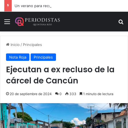
Un verano para recordar: niñas y niños cierran con alegría el curso “Aventuras de Verano”
Menú
B
Inicio
/
Principales
Nota Roja
Principales
Ejecutan a ex recluso de la
cárcel de Cancún
20 de septiembre de 2024
0
333
1 minuto de lectura