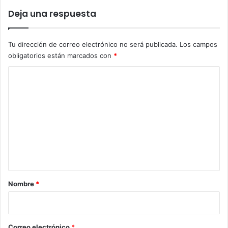
Deja una respuesta
Tu dirección de correo electrónico no será publicada.
Los campos
obligatorios están marcados con
*
C
o
m
e
n
t
a
r
Nombre
*
i
o
*
Correo electrónico
*