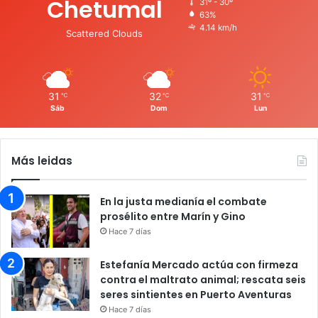
Chetumal
31º - 30º
63%
4.14 km/h
Scattered Clouds
31
32
31
℃
℃
℃
Sáb
Dom
Lun
Más leidas
En la justa medianía el combate
prosélito entre Marín y Gino
Hace 7 días
Estefanía Mercado actúa con firmeza
contra el maltrato animal; rescata seis
seres sintientes en Puerto Aventuras
Hace 7 días