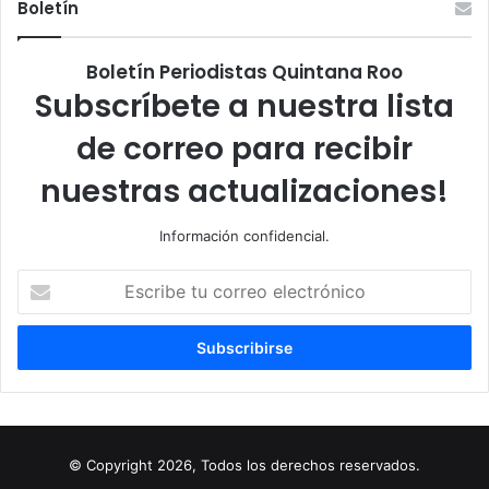
Boletín
Boletín Periodistas Quintana Roo
Subscríbete a nuestra lista
de correo para recibir
nuestras actualizaciones!
Información confidencial.
Escribe
tu
correo
electrónico
© Copyright 2026, Todos los derechos reservados.