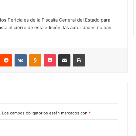
os Periciales de la Fiscalía General del Estado para
asta el cierre de esta edición, las autoridades no han
interest
Reddit
VKontakte
Odnoklassniki
Pocket
Compartir por correo electrónico
Imprimir
.
Los campos obligatorios están marcados con
*