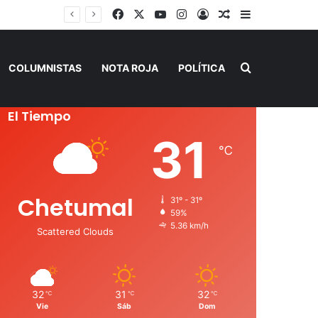
Facebook
X
YouTube
Instagram
Acceso
Publicación al a
Barra lateral
Buscar por
COLUMNISTAS
NOTA ROJA
POLÍTICA
El Tiempo
31
℃
Chetumal
31º - 31º
59%
5.36 km/h
Scattered Clouds
32
31
32
℃
℃
℃
Vie
Sáb
Dom