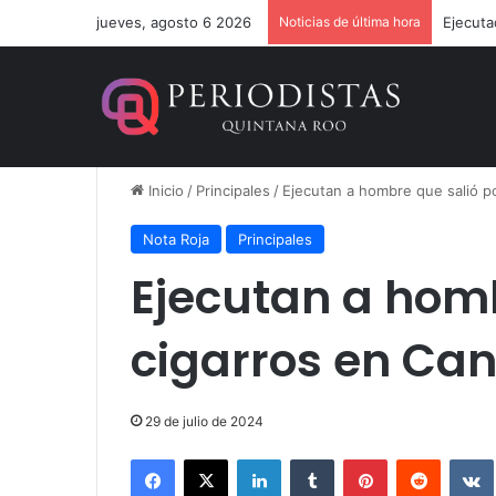
jueves, agosto 6 2026
Noticias de última hora
Ejecuta
Inicio
/
Principales
/
Ejecutan a hombre que salió p
Nota Roja
Principales
Ejecutan a homb
cigarros en Ca
29 de julio de 2024
Facebook
X
LinkedIn
Tumblr
Pinterest
Reddit