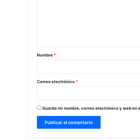
m
e
n
t
a
r
Nombre
*
i
o
*
Correo electrónico
*
Guarda mi nombre, correo electrónico y web en 