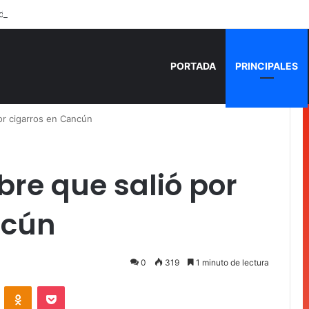
do dentro de un local comercial en Cancún
PORTADA
PRINCIPALES
or cigarros en Cancún
re que salió por
ncún
0
319
1 minuto de lectura
VKontakte
Odnoklassniki
Pocket