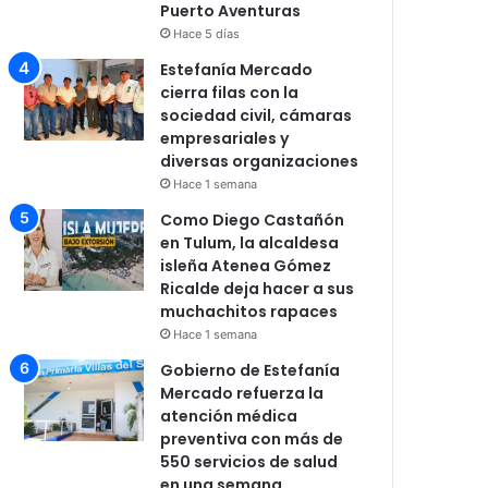
Puerto Aventuras
Hace 5 días
Estefanía Mercado
cierra filas con la
sociedad civil, cámaras
empresariales y
diversas organizaciones
Hace 1 semana
Como Diego Castañón
en Tulum, la alcaldesa
isleña Atenea Gómez
Ricalde deja hacer a sus
muchachitos rapaces
Hace 1 semana
Gobierno de Estefanía
Mercado refuerza la
atención médica
preventiva con más de
550 servicios de salud
en una semana