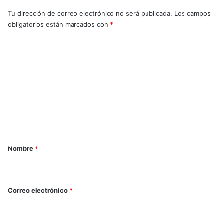
Tu dirección de correo electrónico no será publicada.
Los campos
obligatorios están marcados con
*
C
o
m
e
n
t
a
r
Nombre
*
i
o
*
Correo electrónico
*