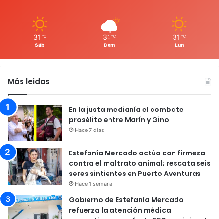
31
31
31
℃
℃
℃
Sáb
Dom
Lun
Más leidas
En la justa medianía el combate
prosélito entre Marín y Gino
Hace 7 días
Estefanía Mercado actúa con firmeza
contra el maltrato animal; rescata seis
seres sintientes en Puerto Aventuras
Hace 1 semana
Gobierno de Estefanía Mercado
refuerza la atención médica