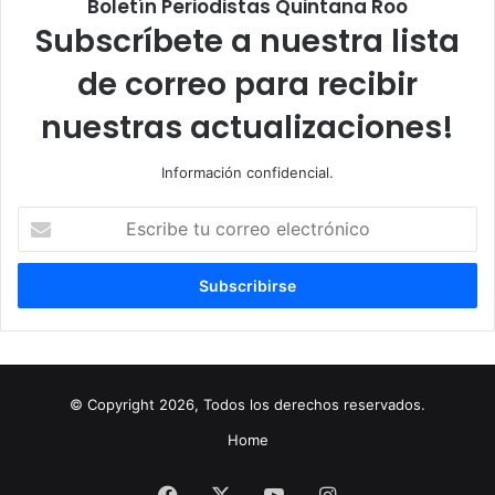
Boletín Periodistas Quintana Roo
Subscríbete a nuestra lista
de correo para recibir
nuestras actualizaciones!
Información confidencial.
Escribe
tu
correo
electrónico
© Copyright 2026, Todos los derechos reservados.
Home
Facebook
X
YouTube
Instagram