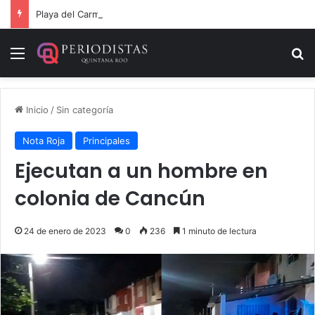
Playa del Carmen tendrá el primer Centro Comunitario “México Imparable” de Quintana Roo: Mara Lezama
Menú
B
Inicio
/
Sin categoría
Nota Roja
Principales
Ejecutan a un hombre en
colonia de Cancún
24 de enero de 2023
0
236
1 minuto de lectura