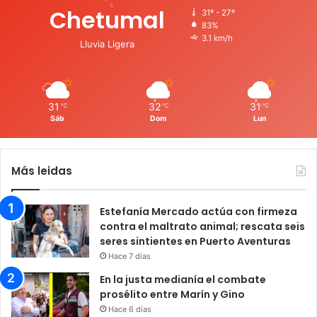
Chetumal
31º - 27º
83%
3.1 km/h
Lluvia Ligera
31
32
31
℃
℃
℃
Sáb
Dom
Lun
Más leidas
Estefanía Mercado actúa con firmeza
contra el maltrato animal; rescata seis
seres sintientes en Puerto Aventuras
Hace 7 días
En la justa medianía el combate
prosélito entre Marín y Gino
Hace 6 días