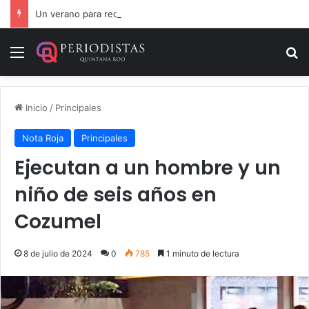
Un verano para recordar: niñas y niños cierran con alegría el curso “Aventuras de Verano”
Menú
B
Inicio
/
Principales
Nota Roja
Principales
Ejecutan a un hombre y un
niño de seis años en
Cozumel
8 de julio de 2024
0
785
1 minuto de lectura