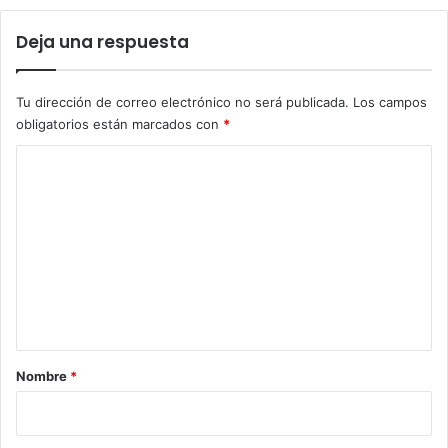
Deja una respuesta
Tu dirección de correo electrónico no será publicada.
Los campos
obligatorios están marcados con
*
C
o
m
e
n
t
a
r
Nombre
*
i
o