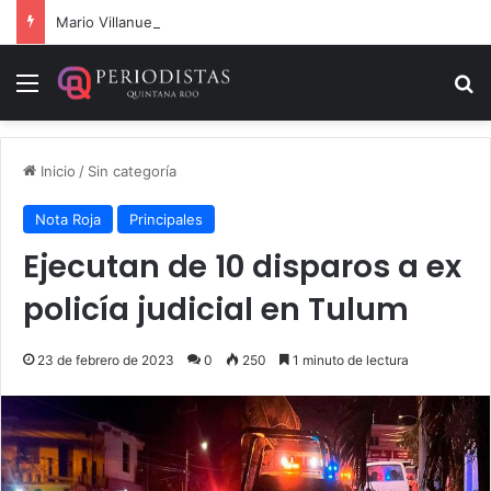
Mario Villanueva desmiente datos falsos sobre su caso
Menú
B
Inicio
/
Sin categoría
Nota Roja
Principales
Ejecutan de 10 disparos a ex
policía judicial en Tulum
23 de febrero de 2023
0
250
1 minuto de lectura