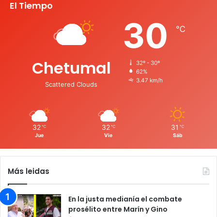
El Tiempo
30
℃
Chetumal
32º - 30º
62%
3.47 km/h
Scattered Clouds
32
32
31
℃
℃
℃
Jue
Vie
Sáb
Más leidas
En la justa medianía el combate
prosélito entre Marín y Gino