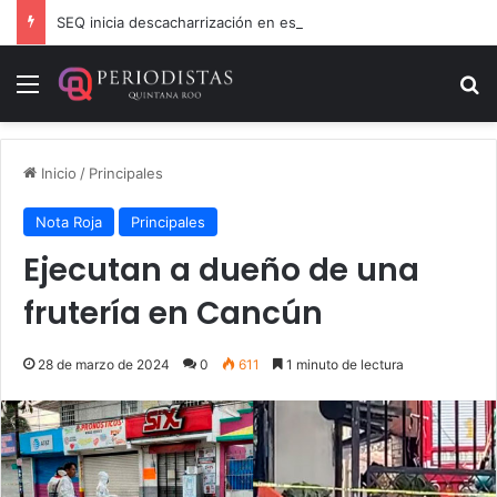
SEQ inicia descacharrización en escuelas de la Ribera del Río Hondo previo al inicio del ciclo escolar
Menú
B
Inicio
/
Principales
Nota Roja
Principales
Ejecutan a dueño de una
frutería en Cancún
28 de marzo de 2024
0
611
1 minuto de lectura