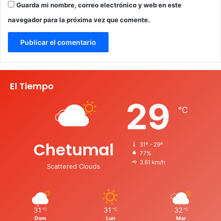
Guarda mi nombre, correo electrónico y web en este
navegador para la próxima vez que comente.
El Tiempo
29
℃
Chetumal
31º - 29º
77%
3.61 km/h
Scattered Clouds
31
31
32
℃
℃
℃
Dom
Lun
Mar