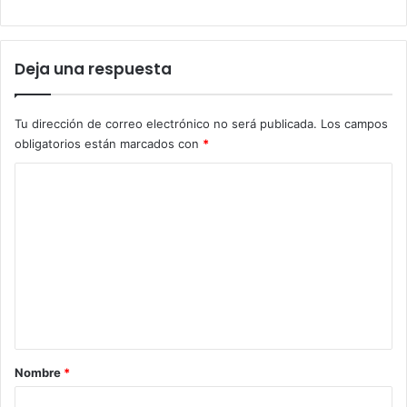
Deja una respuesta
Tu dirección de correo electrónico no será publicada.
Los campos
obligatorios están marcados con
*
C
o
m
e
n
t
a
r
Nombre
*
i