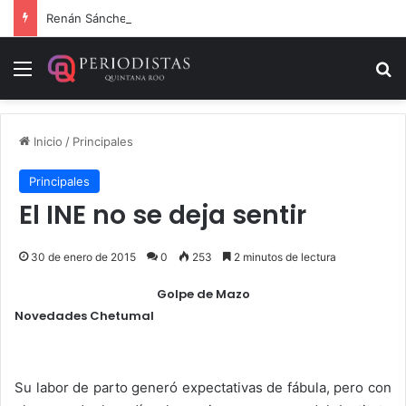
Renán Sánchez Tajonar lanza programa de entrega de kits de libretas para estudiantes cozumeleños
Menú
B
Inicio
/
Principales
Principales
El INE no se deja sentir
30 de enero de 2015
0
253
2 minutos de lectura
Golpe de Mazo
Novedades Chetumal
.
Su labor de parto generó expectativas de fábula, pero con