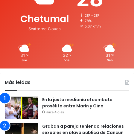
Chetumal
28º - 28º
78%
5.67 km/h
Scattered Clouds
31
32
31
℃
℃
℃
Jue
Vie
Sáb
Más leidas
En la justa medianía el combate
prosélito entre Marín y Gino
Hace 4 días
Graban a pareja teniendo relaciones
sexuales en playa pública de Cancún