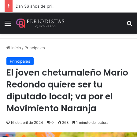
Dan 36 años de prisión por homicidio de cubana en Cancún
Menú
B
Inicio
/
Principales
Principales
El joven chetumaleño Mario
Redondo quiere ser tu
diputado local; va por el
Movimiento Naranja
16 de abril de 2024
0
263
1 minuto de lectura