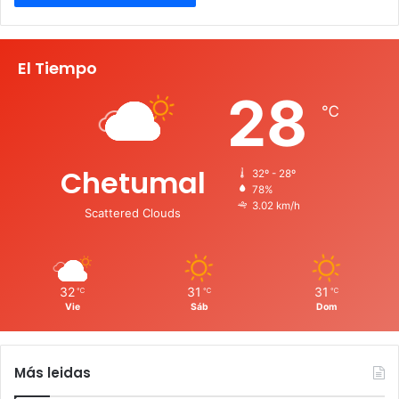
El Tiempo
28
℃
Chetumal
32º - 28º
78%
3.02 km/h
Scattered Clouds
32
31
31
℃
℃
℃
Vie
Sáb
Dom
Más leidas