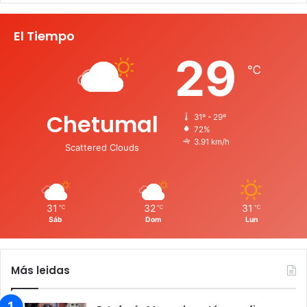
El Tiempo
29
℃
Chetumal
31º - 29º
72%
3.91 km/h
Scattered Clouds
31
32
31
℃
℃
℃
Sáb
Dom
Lun
Más leidas