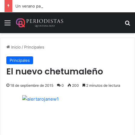
Un verano para recordar: niñas y niños cierran con alegría el curso “Aventuras de Verano”
Menú
B
Inicio
/
Principales
Principales
El nuevo chetumaleño
18 de septiembre de 2015
0
200
2 minutos de lectura
.
.