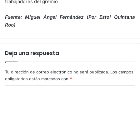
trabajadores del gremio
Fuente: Miguel Ángel Fernández (Por Esto! Quintana
Roo)
Deja una respuesta
Tu dirección de correo electrónico no será publicada.
Los campos
obligatorios están marcados con
*
C
o
m
e
n
t