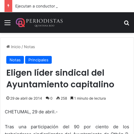
Ejecutan a conductor de un lujoso auto en Tulum
Menú
B
Inicio
/
Notas
Notas
Principales
Eligen líder sindical del
Ayuntamiento capitalino
29 de abril de 2014
0
258
1 minuto de lectura
CHETUMAL, 29 de abril.-
Tras una participación del 90 por ciento de los