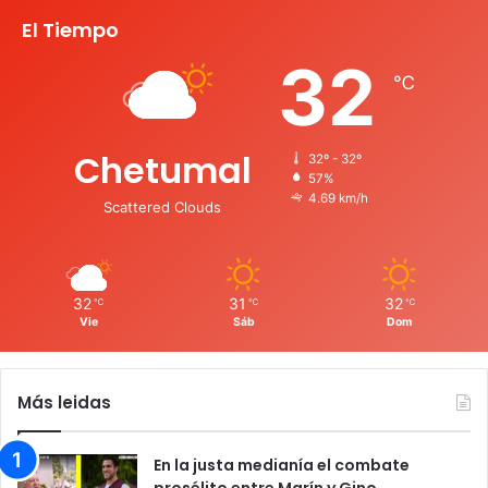
El Tiempo
32
℃
Chetumal
32º - 32º
57%
4.69 km/h
Scattered Clouds
32
31
32
℃
℃
℃
Vie
Sáb
Dom
Más leidas
En la justa medianía el combate
prosélito entre Marín y Gino