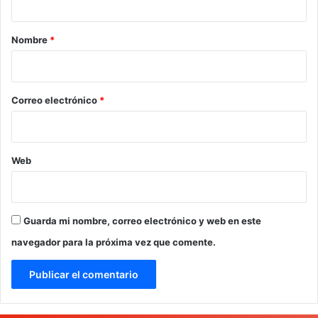
a
r
Nombre
*
i
o
*
Correo electrónico
*
Web
Guarda mi nombre, correo electrónico y web en este
navegador para la próxima vez que comente.