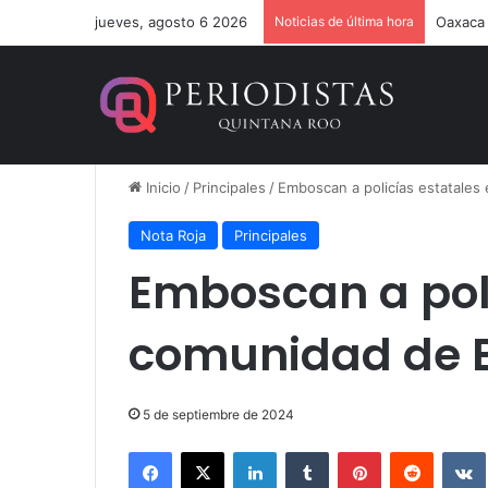
jueves, agosto 6 2026
Noticias de última hora
Estefan
Inicio
/
Principales
/
Emboscan a policías estatales
Nota Roja
Principales
Emboscan a poli
comunidad de 
5 de septiembre de 2024
Facebook
X
LinkedIn
Tumblr
Pinterest
Reddit