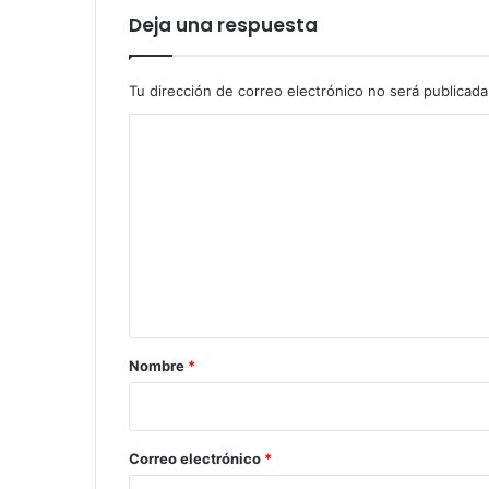
Deja una respuesta
Tu dirección de correo electrónico no será publicada
C
o
m
e
n
t
a
r
Nombre
*
i
o
*
Correo electrónico
*