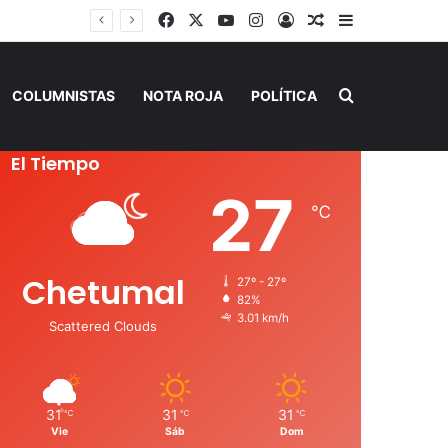
Facebook
X
YouTube
Instagram
Acceso
Publicación al a
Barra lateral
Buscar por
COLUMNISTAS
NOTA ROJA
POLÍTICA
El Tiempo
27
℃
Chetumal
27º - 27º
82%
3.01 km/h
Scattered Clouds
31
31
31
℃
℃
℃
Vie
Sáb
Dom