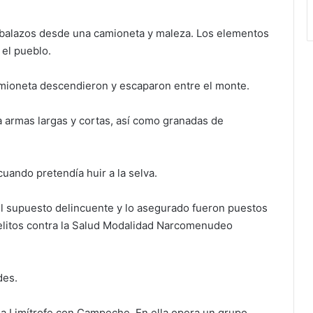
a balazos desde una camioneta y maleza. Los elementos
 el pueblo.
camioneta descendieron y escaparon entre el monte.
ía armas largas y cortas, así como granadas de
uando pretendía huir a la selva.
el supuesto delincuente y lo asegurado fueron puestos
 Delitos contra la Salud Modalidad Narcomenudeo
des.
ona Limítrofe con Campeche. En ella opera un grupo