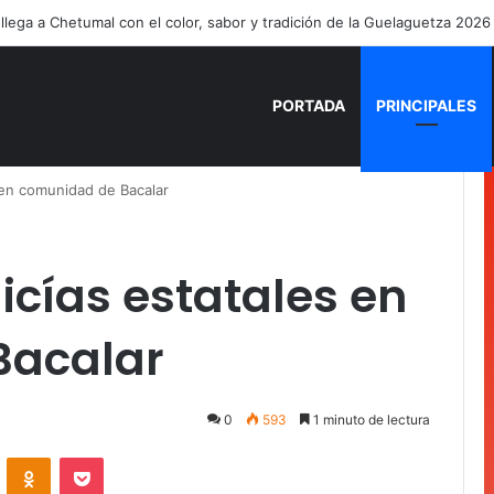
ía Mercado cumple con la repavimentación del puente vehicular
PORTADA
PRINCIPALES
 en comunidad de Bacalar
cías estatales en
Bacalar
0
593
1 minuto de lectura
VKontakte
Odnoklassniki
Pocket