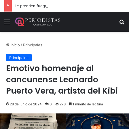
Le prenden fuego a camioneta involucrada en balacera en Carrillo Puerto
Menú
B
Inicio
/
Principales
Principales
Emotivo homenaje al
cancunense Leonardo
Puerto Vera, artista del Kibi
28 de junio de 2024
0
278
1 minuto de lectura