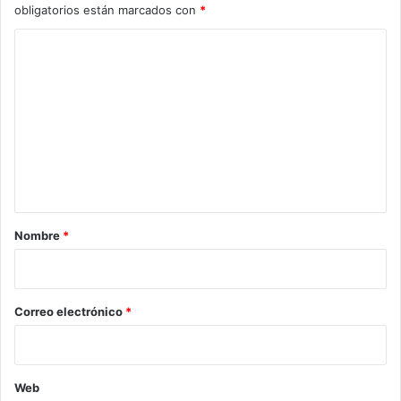
obligatorios están marcados con
*
C
o
m
e
n
t
a
r
Nombre
*
i
o
*
Correo electrónico
*
Web