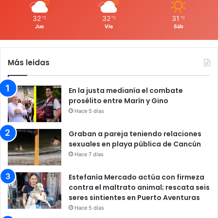
32
32
31
℃
℃
℃
Jue
Vie
Sáb
Más leidas
En la justa medianía el combate
prosélito entre Marín y Gino
Hace 5 días
Graban a pareja teniendo relaciones
sexuales en playa pública de Cancún
Hace 7 días
Estefanía Mercado actúa con firmeza
contra el maltrato animal; rescata seis
seres sintientes en Puerto Aventuras
Hace 5 días