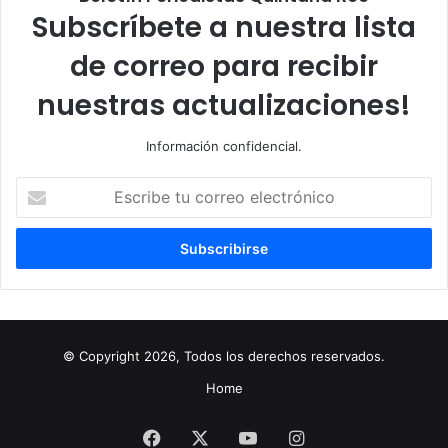
Subscríbete a nuestra lista
de correo para recibir
nuestras actualizaciones!
Información confidencial.
Escribe
tu
correo
electrónico
© Copyright 2026, Todos los derechos reservados.
Home
Facebook
X
YouTube
Instagram