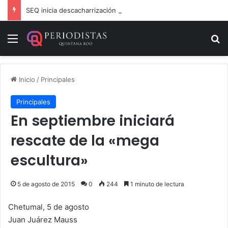
SEQ inicia descacharrización en escuelas de la Ribera del Río Hondo previo al inicio del ciclo escolar
Menú
B
Inicio
/
Principales
Principales
En septiembre iniciará
rescate de la «mega
escultura»
5 de agosto de 2015
0
244
1 minuto de lectura
Chetumal, 5 de agosto
Juan Juárez Mauss