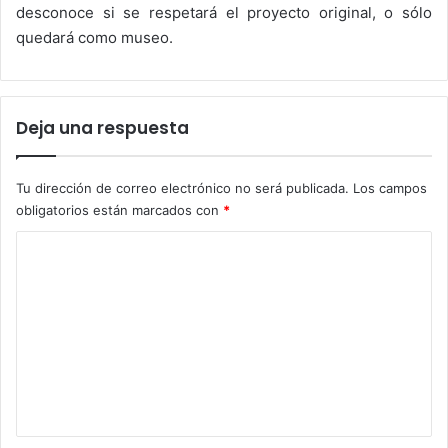
desconoce si se respetará el proyecto original, o sólo
quedará como museo.
Deja una respuesta
Tu dirección de correo electrónico no será publicada.
Los campos
obligatorios están marcados con
*
C
o
m
e
n
t
a