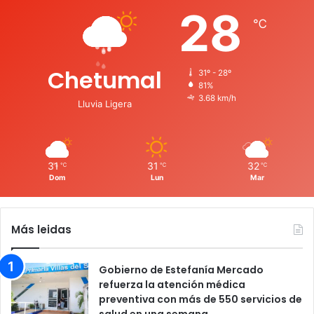
28
℃
Chetumal
31º - 28º
81%
3.68 km/h
Lluvia Ligera
31
31
32
℃
℃
℃
Dom
Lun
Mar
Más leidas
Gobierno de Estefanía Mercado
refuerza la atención médica
preventiva con más de 550 servicios de
salud en una semana