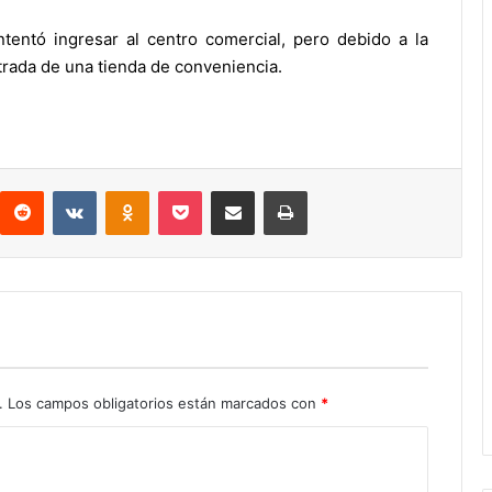
ntentó ingresar al centro comercial, pero debido a la
trada de una tienda de conveniencia.
interest
Reddit
VKontakte
Odnoklassniki
Pocket
Compartir por correo electrónico
Imprimir
.
Los campos obligatorios están marcados con
*