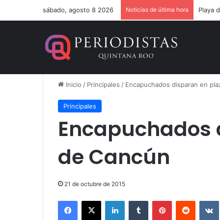
sábado, agosto 8 2026
Noticias de última hora
Inicio
/
Principales
/
Encapuchados disparan en pla
Principales
Encapuchados d
de Cancún
21 de octubre de 2015
Facebook
X
LinkedIn
Tumblr
Pinterest
Reddit