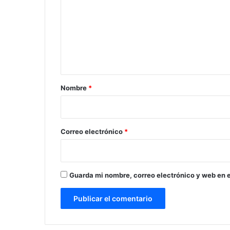
m
e
n
t
a
r
Nombre
*
i
o
*
Correo electrónico
*
Guarda mi nombre, correo electrónico y web en 