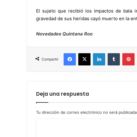
El sujeto que recibió los impactos de bala i
gravedad de sus heridas cayó muerto en la en
Novedades Quintana Roo
Facebook
X
LinkedIn
Tumblr
P
Compartir
Deja una respuesta
Tu dirección de correo electrónico no será publicada
C
o