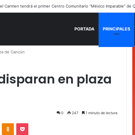
PORTADA
PRINCIPALES
za de Cancún
isparan en plaza
0
247
1 minuto de lectura
VKontakte
Odnoklassniki
Pocket