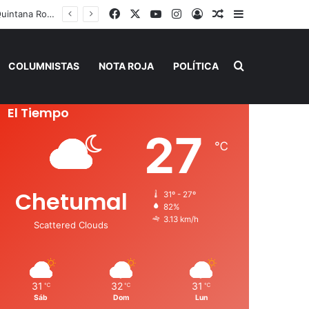
Facebook
X
YouTube
Instagram
Acceso
Publicación al a
Barra lateral
Playa del Carmen tendrá el primer Centro Comunitario “México Imparable” de Quintana Roo: Mara Lezama
Buscar por
COLUMNISTAS
NOTA ROJA
POLÍTICA
El Tiempo
27
℃
Chetumal
31º - 27º
82%
3.13 km/h
Scattered Clouds
31
32
31
℃
℃
℃
Sáb
Dom
Lun