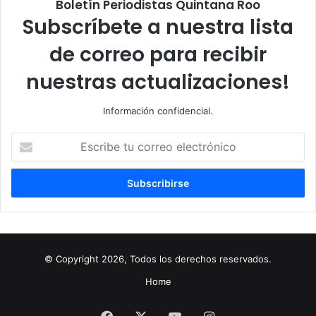
Boletín Periodistas Quintana Roo
Subscríbete a nuestra lista
de correo para recibir
nuestras actualizaciones!
Información confidencial.
Escribe
tu
correo
electrónico
© Copyright 2026, Todos los derechos reservados.
Home
Facebook
X
YouTube
Instagram