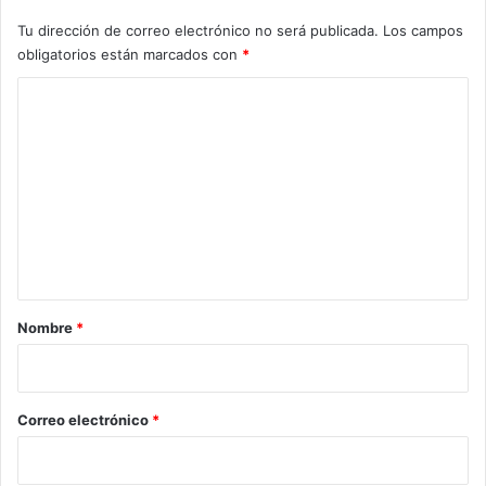
Tu dirección de correo electrónico no será publicada.
Los campos
obligatorios están marcados con
*
C
o
m
e
n
t
a
r
Nombre
*
i
o
*
Correo electrónico
*