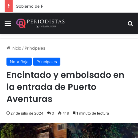
Gobierno de Playa del Carmen aprueba segunda modificación del POA 2026
Menú
B
Inicio
/
Principales
Nota Roja
Principales
Encintado y embolsado en
la entrada de Puerto
Aventuras
27 de julio de 2024
0
419
1 minuto de lectura