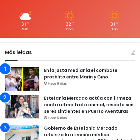
31
32
31
℃
℃
℃
Sáb
Dom
Lun
Más leidas
En la justa medianía el combate
prosélito entre Marín y Gino
Hace 6 días
Estefanía Mercado actúa con firmeza
contra el maltrato animal; rescata seis
seres sintientes en Puerto Aventuras
Hace 6 días
Gobierno de Estefanía Mercado
refuerza la atención médica