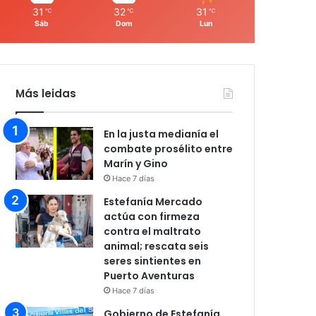
31
32
31
℃
℃
℃
Sáb
Dom
Lun
Más leidas
En la justa medianía el
combate prosélito entre
Marín y Gino
Hace 7 días
Estefanía Mercado
actúa con firmeza
contra el maltrato
animal; rescata seis
seres sintientes en
Puerto Aventuras
Hace 7 días
Gobierno de Estefanía