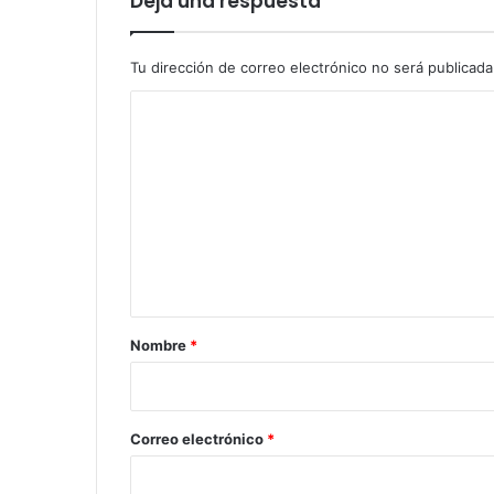
Deja una respuesta
Tu dirección de correo electrónico no será publicada
C
o
m
e
n
t
a
r
Nombre
*
i
o
*
Correo electrónico
*