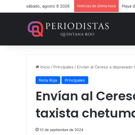
sábado, agosto 8 2026
Noticias de última hora
Inicio
/
Principales
/
Envían al Cereso a depravado 
Nota Roja
Principales
Envían al Cere
taxista chetum
10 de septiembre de 2024