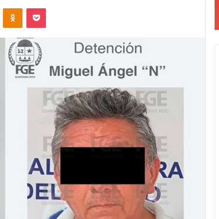
VKontakte
Odnoklassniki
Pocket