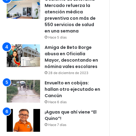
Mercado refuerza la
atención médica
preventiva con más de
550 servicios de salud
en una semana
Hace 5 días
Amiga de Beto Borge
abusa en Oficialía
Mayor, descontando en
nómina vales escolares
28 de diciembre de 2023
Envuelto en cobijas:
hallan otro ejecutado en
Cancún
Hace 6 días
¡Aguas que ahí viene “El
Quino”!
Hace 7 días