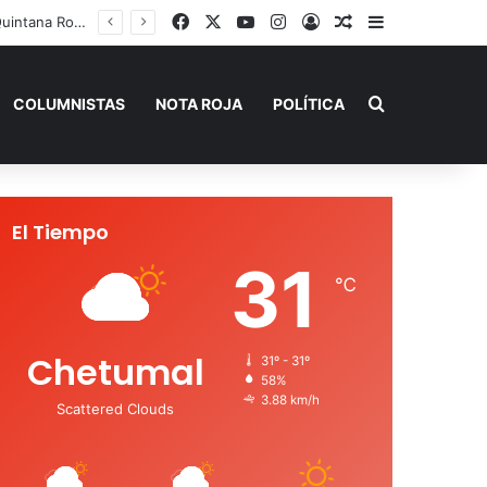
Facebook
X
YouTube
Instagram
Acceso
Publicación al a
Barra lateral
Playa del Carmen tendrá el primer Centro Comunitario “México Imparable” de Quintana Roo: Mara Lezama
Buscar por
COLUMNISTAS
NOTA ROJA
POLÍTICA
El Tiempo
31
℃
Chetumal
31º - 31º
58%
3.88 km/h
Scattered Clouds