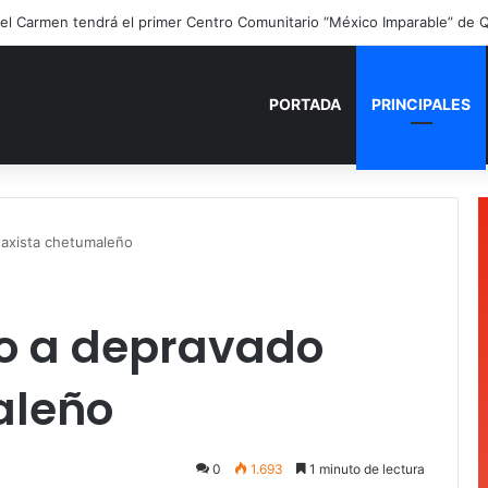
PORTADA
PRINCIPALES
taxista chetumaleño
so a depravado
aleño
0
1.693
1 minuto de lectura