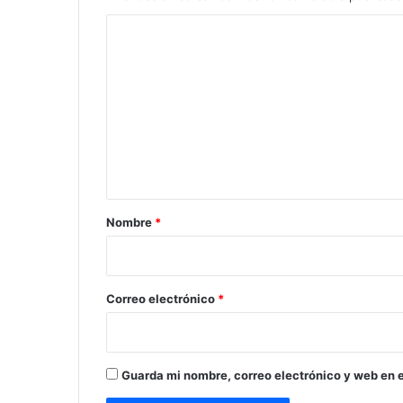
C
o
m
e
n
t
a
r
Nombre
*
i
o
*
Correo electrónico
*
Guarda mi nombre, correo electrónico y web en 