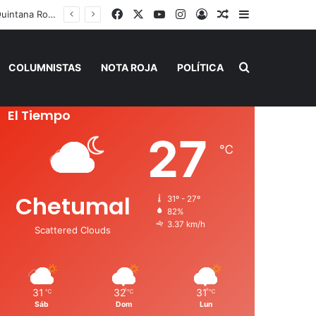
Facebook
X
YouTube
Instagram
Acceso
Publicación al a
Barra lateral
 de Verano”
Buscar por
COLUMNISTAS
NOTA ROJA
POLÍTICA
El Tiempo
27
℃
Chetumal
31º - 27º
82%
3.37 km/h
Scattered Clouds
31
32
31
℃
℃
℃
Sáb
Dom
Lun