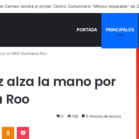
ano para recordar: niñas y niños cierran con alegría el curso “Aventuras
PORTADA
PRINCIPALES
por el PAN Quintana Roo
 alza la mano por
a Roo
0
166
3 minutos de lectura
VKontakte
Odnoklassniki
Pocket