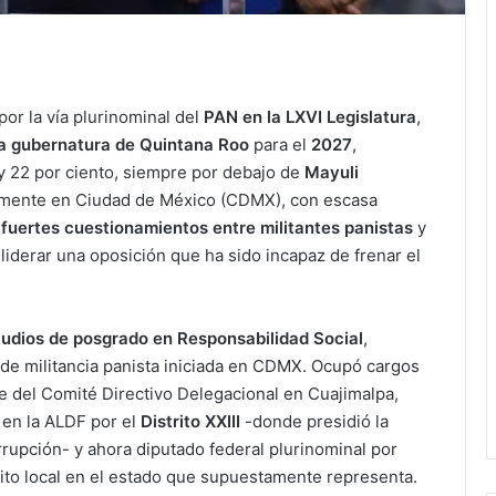
por la vía plurinominal del
PAN en la LXVI Legislatura
,
la gubernatura de Quintana Roo
para el
2027
,
 y 22 por ciento, siempre por debajo de
Mayuli
egramente en Ciudad de México (CDMX), con escasa
a
fuertes cuestionamientos entre militantes panistas
y
liderar una oposición que ha sido incapaz de frenar el
tudios de posgrado en Responsabilidad Social
,
e militancia panista iniciada en CDMX. Ocupó cargos
e del Comité Directivo Delegacional en Cuajimalpa,
l en la ALDF por el
Distrito XXIII
-donde presidió la
upción- y ahora diputado federal plurinominal por
ito local en el estado que supuestamente representa.