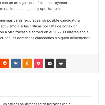
 con un arraigo local débil, una trayectoria
ercepciones de lejanía y oportunismo.
mismas caras recicladas, su posible candidatura
activismo o si las críticas por falta de conexión
n a otro fracaso electoral en el 2027. El interés social
ctar con las demandas ciudadanas o siguen alimentando
interest
Reddit
VKontakte
Odnoklassniki
Pocket
Compartir por correo electrónico
Imprimir
.
Los campos obligatorios están marcados con
*