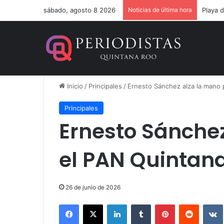
sábado, agosto 8 2026
Noticias de última hora
Un ver
Inicio
/
Principales
/
Ernesto Sánchez alza la mano 
Principales
Ernesto Sánchez
el PAN Quintan
26 de junio de 2026
Facebook
X
LinkedIn
Tumblr
Pinterest
Reddit