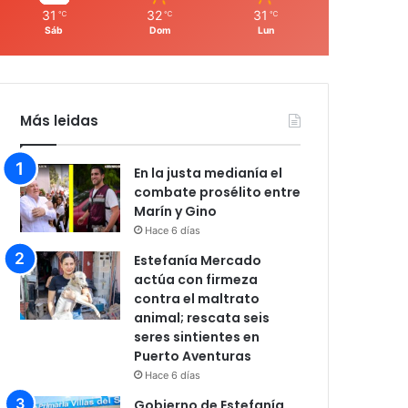
31
32
31
℃
℃
℃
Sáb
Dom
Lun
Más leidas
En la justa medianía el
combate prosélito entre
Marín y Gino
Hace 6 días
Estefanía Mercado
actúa con firmeza
contra el maltrato
animal; rescata seis
seres sintientes en
Puerto Aventuras
Hace 6 días
Gobierno de Estefanía