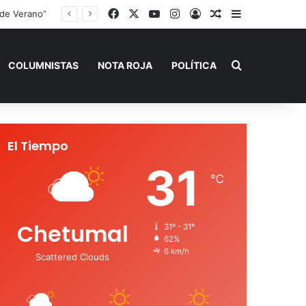
Facebook
X
YouTube
Instagram
Acceso
Publicación al a
Barra lateral
Buscar por
COLUMNISTAS
NOTA ROJA
POLÍTICA
El Tiempo
31
℃
Chetumal
31º - 31º
62%
6 km/h
Scattered Clouds