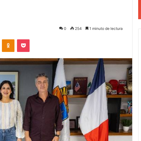
0
254
1 minuto de lectura
VKontakte
Odnoklassniki
Pocket