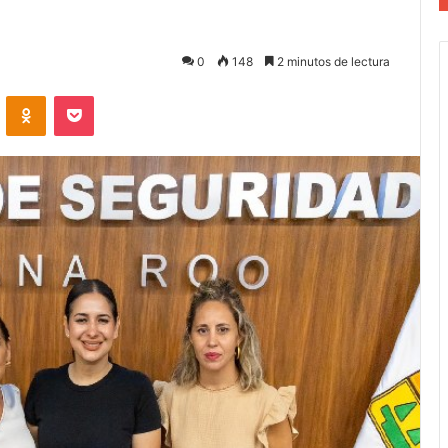
0
148
2 minutos de lectura
VKontakte
Odnoklassniki
Pocket