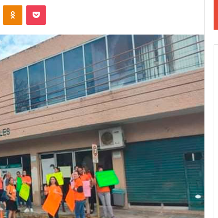
VKontakte
Odnoklassniki
Pocket