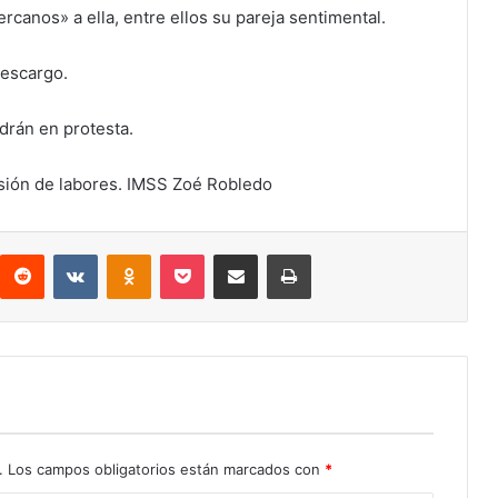
ercanos» a ella, entre ellos su pareja sentimental.
descargo.
ndrán en protesta.
sión de labores. IMSS Zoé Robledo
interest
Reddit
VKontakte
Odnoklassniki
Pocket
Compartir por correo electrónico
Imprimir
.
Los campos obligatorios están marcados con
*