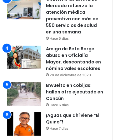
Mercado refuerza la
atención médica
preventiva con más de
550 servicios de salud
en una semana
Hace 5 días
Amiga de Beto Borge
abusa en Oficialía
Mayor, descontando en
nómina vales escolares
28 de diciembre de 2023
Envuelto en cobijas:
hallan otro ejecutado en
Cancún
Hace 6 días
¡Aguas que ahí viene “El
Quino”!
Hace 7 días