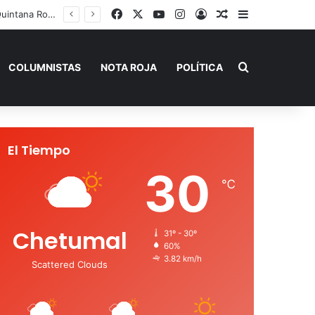
Facebook
X
YouTube
Instagram
Acceso
Publicación al a
Barra lateral
 de Verano”
Buscar por
COLUMNISTAS
NOTA ROJA
POLÍTICA
El Tiempo
30
℃
Chetumal
31º - 30º
60%
3.82 km/h
Scattered Clouds