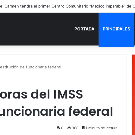
ano para recordar: niñas y niños cierran con alegría el curso “Aventuras
PORTADA
PRINCIPALES
estitución de funcionaria federal
oras del IMSS
funcionaria federal
0
388
1 minuto de lectura