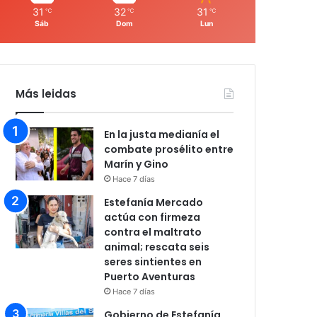
31
32
31
℃
℃
℃
Sáb
Dom
Lun
Más leidas
En la justa medianía el
combate prosélito entre
Marín y Gino
Hace 7 días
Estefanía Mercado
actúa con firmeza
contra el maltrato
animal; rescata seis
seres sintientes en
Puerto Aventuras
Hace 7 días
Gobierno de Estefanía