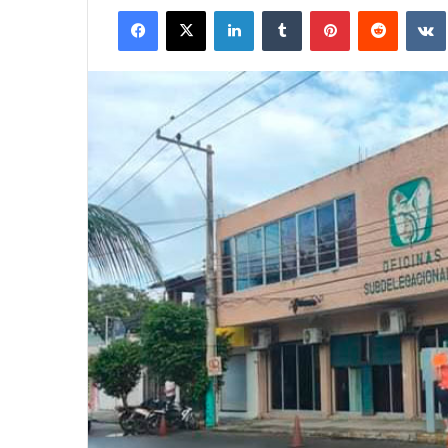
Facebook
X
LinkedIn
Tumblr
Pinterest
Reddit