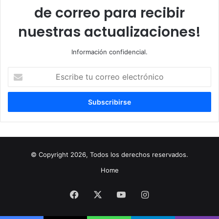
de correo para recibir
nuestras actualizaciones!
Información confidencial.
Escribe
tu
correo
electrónico
© Copyright 2026, Todos los derechos reservados.
Home
Facebook
X
YouTube
Instagram