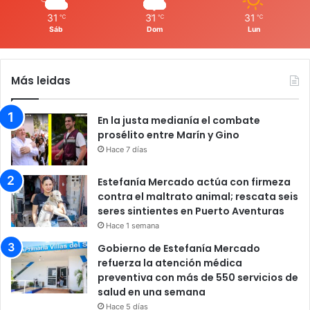
31
31
31
℃
℃
℃
Sáb
Dom
Lun
Más leidas
En la justa medianía el combate
prosélito entre Marín y Gino
Hace 7 días
Estefanía Mercado actúa con firmeza
contra el maltrato animal; rescata seis
seres sintientes en Puerto Aventuras
Hace 1 semana
Gobierno de Estefanía Mercado
refuerza la atención médica
preventiva con más de 550 servicios de
salud en una semana
Hace 5 días