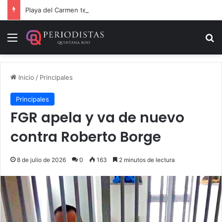
Playa del Carmen tendrá el primer Centro Comunitario “México Imparable” de Quintana Roo: Mara Lezama
Menú
B
Inicio
/
Principales
Principales
FGR apela y va de nuevo
contra Roberto Borge
8 de julio de 2026
0
163
2 minutos de lectura