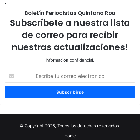
Boletín Periodistas Quintana Roo
Subscríbete a nuestra lista
de correo para recibir
nuestras actualizaciones!
Información confidencial.
Escribe
tu
correo
electrónico
© Copyright 2026, Todos los derechos reservados.
Home