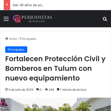
Dan 36 años de prisión por homicidio de cubana en Cancún
Menú
B
Inicio
/
Principales
Principales
Fortalecen Protección Civil y
Bomberos en Tulum con
nuevo equipamiento
4 de julio de 2025
0
246
1 minuto de lectura