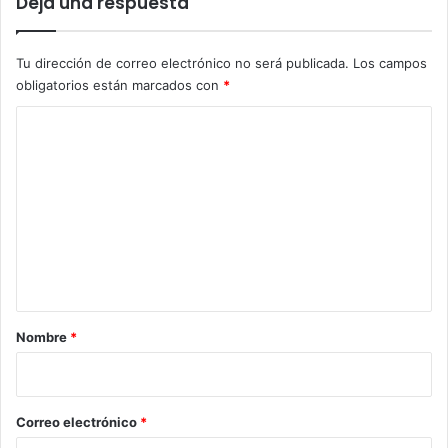
Deja una respuesta
Tu dirección de correo electrónico no será publicada.
Los campos
obligatorios están marcados con
*
C
o
m
e
n
t
a
r
Nombre
*
i
o
*
Correo electrónico
*