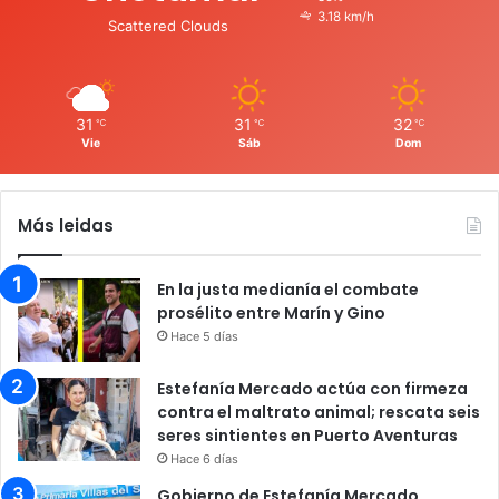
3.18 km/h
Scattered Clouds
31
31
32
℃
℃
℃
Vie
Sáb
Dom
Más leidas
En la justa medianía el combate
prosélito entre Marín y Gino
Hace 5 días
Estefanía Mercado actúa con firmeza
contra el maltrato animal; rescata seis
seres sintientes en Puerto Aventuras
Hace 6 días
Gobierno de Estefanía Mercado