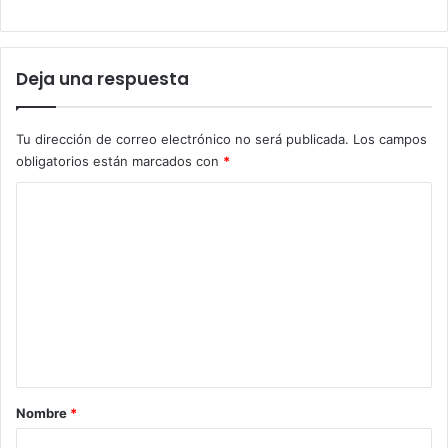
Deja una respuesta
Tu dirección de correo electrónico no será publicada.
Los campos
obligatorios están marcados con
*
C
o
m
e
n
t
a
r
Nombre
*
i