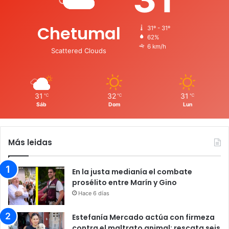
Chetumal
31º - 31º
62%
6 km/h
Scattered Clouds
31
32
31
℃
℃
℃
Sáb
Dom
Lun
Más leidas
En la justa medianía el combate
prosélito entre Marín y Gino
Hace 6 días
Estefanía Mercado actúa con firmeza
contra el maltrato animal; rescata seis