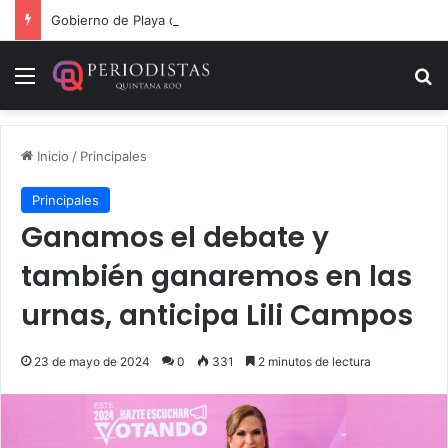
Gobierno de Playa del Carmen aprueba segunda modificación del POA 2026
Menú
B
Inicio
/
Principales
Principales
Ganamos el debate y
también ganaremos en las
urnas, anticipa Lili Campos
23 de mayo de 2024
0
331
2 minutos de lectura