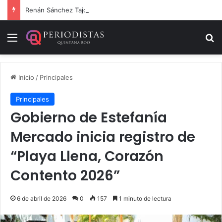
Renán Sánchez Tajonar lanza programa de entrega de kits de libretas para estudiantes cozumeleños
Menú
B
Inicio
/
Principales
Principales
Gobierno de Estefanía
Mercado inicia registro de
“Playa Llena, Corazón
Contento 2026”
6 de abril de 2026
0
157
1 minuto de lectura