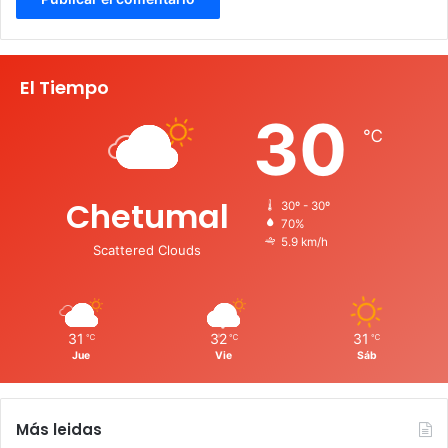
El Tiempo
30
℃
Chetumal
30º - 30º
70%
5.9 km/h
Scattered Clouds
31
32
31
℃
℃
℃
Jue
Vie
Sáb
Más leidas