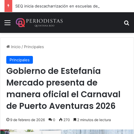
SEQ inicia descacharrización en escuelas de la Ribera del Río Hondo previo al inicio del ciclo escolar
Menú
B
Inicio
/
Principales
Principales
Gobierno de Estefanía
Mercado presenta de
manera oficial el Carnaval
de Puerto Aventuras 2026
9 de febrero de 2026
0
270
2 minutos de lectura