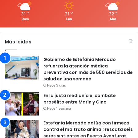
31
31
32
℃
℃
℃
Dom
Lun
Mar
Más leidas
Gobierno de Estefanía Mercado
refuerza la atención médica
preventiva con más de 550 servicios de
salud en una semana
Hace 5 días
En la justa medianía el combate
prosélito entre Marín y Gino
Hace 1 semana
Estefanía Mercado actúa con firmeza
contra el maltrato animal; rescata seis
seres sintientes en Puerto Aventuras