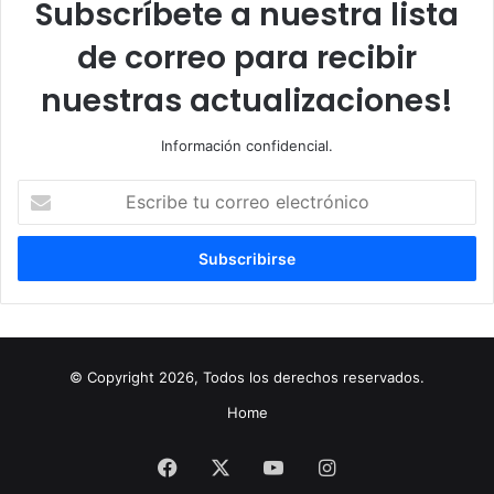
Subscríbete a nuestra lista
de correo para recibir
nuestras actualizaciones!
Información confidencial.
Escribe
tu
correo
electrónico
© Copyright 2026, Todos los derechos reservados.
Home
Facebook
X
YouTube
Instagram