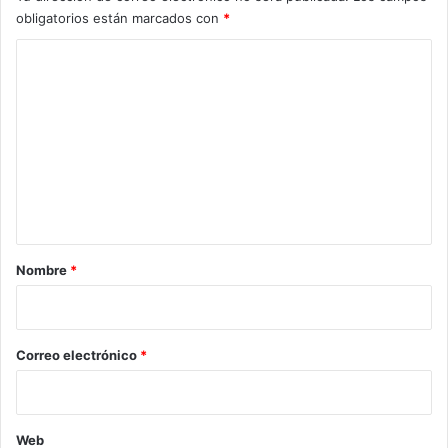
obligatorios están marcados con
*
C
o
m
e
n
t
a
r
Nombre
*
i
o
*
Correo electrónico
*
Web