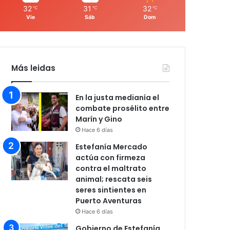
32
31
32
℃
℃
℃
Vie
Sáb
Dom
Más leidas
En la justa medianía el
combate prosélito entre
Marín y Gino
Hace 6 días
Estefanía Mercado
actúa con firmeza
contra el maltrato
animal; rescata seis
seres sintientes en
Puerto Aventuras
Hace 6 días
Gobierno de Estefanía