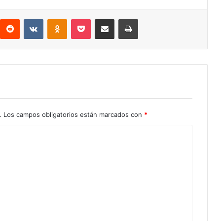
interest
Reddit
VKontakte
Odnoklassniki
Pocket
Compartir por correo electrónico
Imprimir
.
Los campos obligatorios están marcados con
*