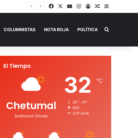
Facebook
X
YouTube
Instagram
Acceso
Publicación al a
Barra lateral
Capturan en Jalisco a ‘El Ruso’, presunto autor intelectual de varios homicidios en Playa del Carmen
Buscar por
COLUMNISTAS
NOTA ROJA
POLÍTICA
El Tiempo
32
℃
Chetumal
32º - 31º
56%
3.97 km/h
Scattered Clouds