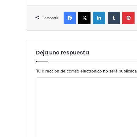
Facebook
X
LinkedIn
Tumblr
P
Compartir
Deja una respuesta
Tu dirección de correo electrónico no será publicada
C
o
m
e
n
t