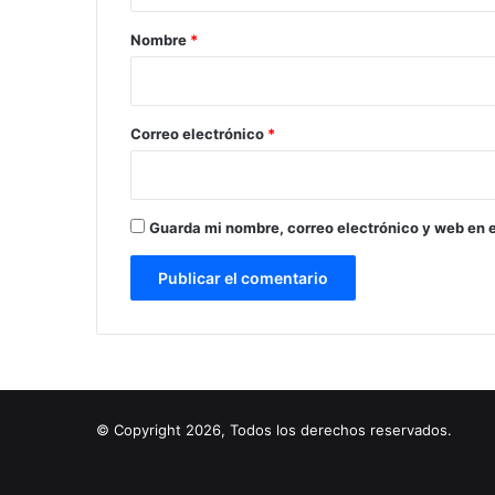
a
r
Nombre
*
i
o
*
Correo electrónico
*
Guarda mi nombre, correo electrónico y web en 
© Copyright 2026, Todos los derechos reservados.