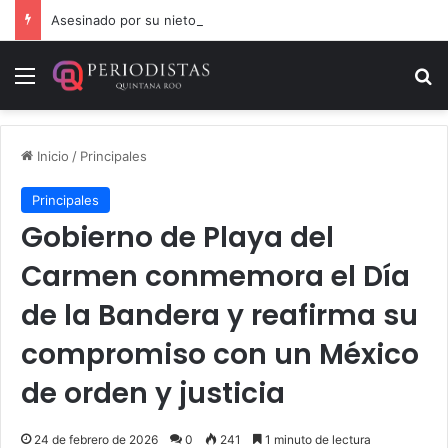
Asesinado por su nieto en comunidad cercana a Chetumal
Menú
B
Inicio
/
Principales
Principales
Gobierno de Playa del
Carmen conmemora el Día
de la Bandera y reafirma su
compromiso con un México
de orden y justicia
24 de febrero de 2026
0
241
1 minuto de lectura