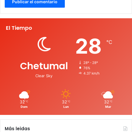
El Tiempo
28
℃
Chetumal
28º - 28º
76%
4.37 km/h
Clear Sky
32
32
32
℃
℃
℃
Dom
Lun
Mar
Más leidas